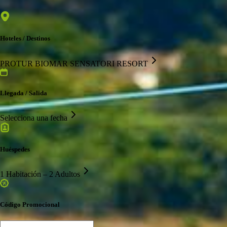
Hoteles / Destinos
PROTUR BIOMAR SENSATORI RESORT
Llegada / Salida
Selecciona una fecha
Huéspedes
1 Habitación – 2 Adultos
Código Promocional