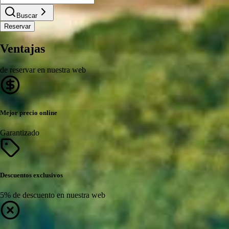
Buscar
Reservar
Ventajas
de reservar en nuestra web
Mejor precio online
Garantizado
Descuentos exclusivos
5% de descuento en nuestra web