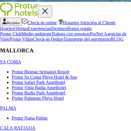
Check-in online
Horarios Atención al Cliente
Acceso
Hoteles
Ofertas
Experiencias
Destinos
Bonos regalo
Protur Club
Medio ambiente
Trabaja con nosotros
ProNet Agencias de
Viaje
Protur Villas
Check-in Online
Transporte del aeropuerto
BLOG
MALLORCA
SA COMA
Protur Biomar Sensatori Resort
Protur Sa Coma Playa Hotel & Spa
Protur Safari Park Aparthotel
Protur Vista Badía Aparthotel
Protur Badía Park Aparthotel
Protur Palmeras Playa Hotel
PALMA
Protur Naisa Palma
CALA RATJADA