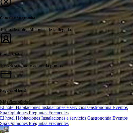
Cancelación gratuita
Tarifa flexible, 24h antes de la llegada.
Protur Club
10% descuento y acumula puntos
Pago en el hotel
Más flexibilidad
El hotel
Habitaciones
Instalaciones e servicios
Gastronomía
Eventos
Spa
Opiniones
Preguntas Frecuentes
El hotel
Habitaciones
Instalaciones e servicios
Gastronomía
Eventos
Spa
Opiniones
Preguntas Frecuentes