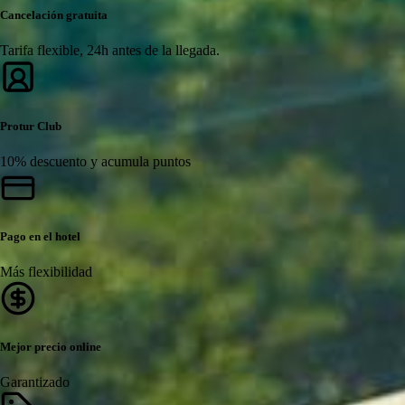
Cancelación gratuita
Tarifa flexible, 24h antes de la llegada.
Protur Club
10% descuento y acumula puntos
Pago en el hotel
Más flexibilidad
Mejor precio online
Garantizado