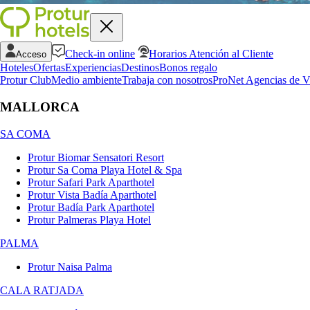
Check-in online
Horarios Atención al Cliente
Acceso
Hoteles
Ofertas
Experiencias
Destinos
Bonos regalo
Protur Club
Medio ambiente
Trabaja con nosotros
ProNet Agencias de V
MALLORCA
SA COMA
Protur Biomar Sensatori Resort
Protur Sa Coma Playa Hotel & Spa
Protur Safari Park Aparthotel
Protur Vista Badía Aparthotel
Protur Badía Park Aparthotel
Protur Palmeras Playa Hotel
PALMA
Protur Naisa Palma
CALA RATJADA