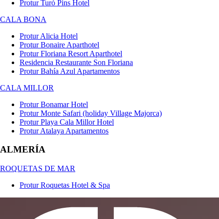
Protur Turó Pins Hotel
CALA BONA
Protur Alicia Hotel
Protur Bonaire Aparthotel
Protur Floriana Resort Aparthotel
Residencia Restaurante Son Floriana
Protur Bahía Azul Apartamentos
CALA MILLOR
Protur Bonamar Hotel
Protur Monte Safari (holiday Village Majorca)
Protur Playa Cala Millor Hotel
Protur Atalaya Apartamentos
ALMERÍA
ROQUETAS DE MAR
Protur Roquetas Hotel & Spa