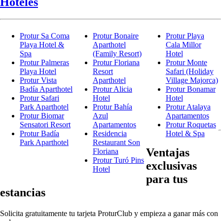
Hoteles
Protur Sa Coma
Protur Bonaire
Protur Playa
Playa Hotel &
Aparthotel
Cala Millor
Spa
(Family Resort)
Hotel
Protur Palmeras
Protur Floriana
Protur Monte
Playa Hotel
Resort
Safari (Holiday
Protur Vista
Aparthotel
Village Majorca)
Badía Aparthotel
Protur Alicia
Protur Bonamar
Protur Safari
Hotel
Hotel
Park Aparthotel
Protur Bahía
Protur Atalaya
Protur Biomar
Azul
Apartamentos
Sensatori Resort
Apartamentos
Protur Roquetas
Protur Badía
Residencia
Hotel & Spa
Park Aparthotel
Restaurant Son
Ventajas
Floriana
Protur Turó Pins
exclusivas
Hotel
para tus
estancias
Solicita gratuitamente tu tarjeta ProturClub y empieza a ganar más con