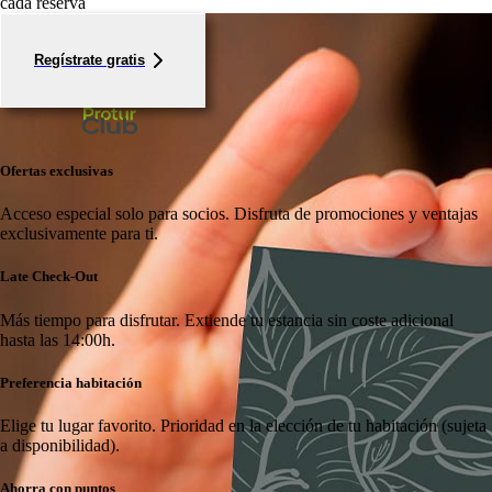
cada reserva
Regístrate gratis
Ofertas exclusivas
Acceso especial solo para socios.
Disfruta de promociones y ventajas
exclusivamente para ti.
Late Check-Out
Más tiempo para disfrutar.
Extiende tu estancia sin coste adicional
hasta las 14:00h.
Preferencia habitación
Elige tu lugar favorito.
Prioridad en la elección de tu habitación (sujeta
a disponibilidad).
Ahorra con puntos