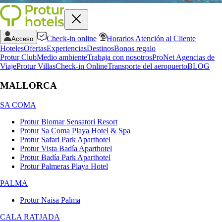
Check-in online
Horarios Atención al Cliente
Acceso
Hoteles
Ofertas
Experiencias
Destinos
Bonos regalo
Protur Club
Medio ambiente
Trabaja con nosotros
ProNet Agencias de
Viaje
Protur Villas
Check-in Online
Transporte del aeropuerto
BLOG
MALLORCA
SA COMA
Protur Biomar Sensatori Resort
Protur Sa Coma Playa Hotel & Spa
Protur Safari Park Aparthotel
Protur Vista Badía Aparthotel
Protur Badía Park Aparthotel
Protur Palmeras Playa Hotel
PALMA
Protur Naisa Palma
CALA RATJADA