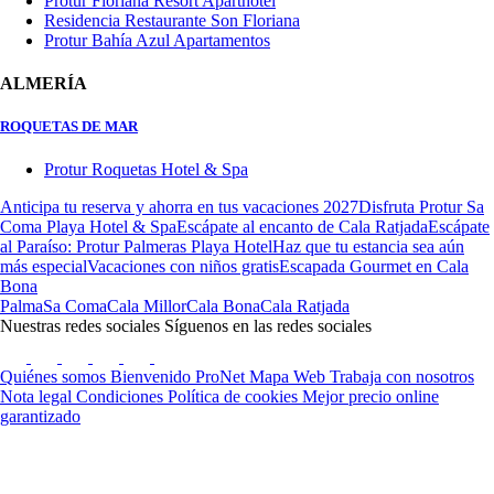
Protur Floriana Resort Aparthotel
Residencia Restaurante Son Floriana
Protur Bahía Azul Apartamentos
ALMERÍA
ROQUETAS DE MAR
Protur Roquetas Hotel & Spa
Anticipa tu reserva y ahorra en tus vacaciones 2027
Disfruta Protur Sa
Coma Playa Hotel & Spa
Escápate al encanto de Cala Ratjada
Escápate
al Paraíso: Protur Palmeras Playa Hotel
Haz que tu estancia sea aún
más especial
Vacaciones con niños gratis
Escapada Gourmet en Cala
Bona
Palma
Sa Coma
Cala Millor
Cala Bona
Cala Ratjada
Nuestras redes sociales
Síguenos en las redes sociales
Quiénes somos
Bienvenido ProNet
Mapa Web
Trabaja con nosotros
Nota legal
Condiciones
Política de cookies
Mejor precio online
garantizado