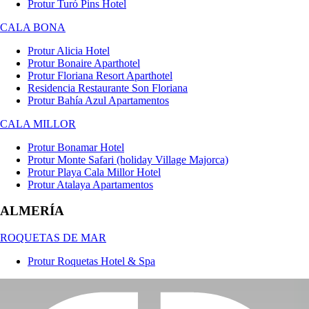
Protur Turó Pins Hotel
CALA BONA
Protur Alicia Hotel
Protur Bonaire Aparthotel
Protur Floriana Resort Aparthotel
Residencia Restaurante Son Floriana
Protur Bahía Azul Apartamentos
CALA MILLOR
Protur Bonamar Hotel
Protur Monte Safari (holiday Village Majorca)
Protur Playa Cala Millor Hotel
Protur Atalaya Apartamentos
ALMERÍA
ROQUETAS DE MAR
Protur Roquetas Hotel & Spa