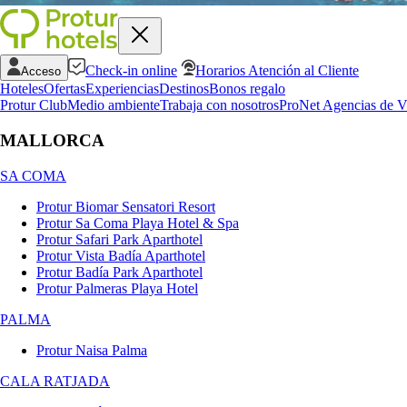
Check-in online
Horarios Atención al Cliente
Acceso
Hoteles
Ofertas
Experiencias
Destinos
Bonos regalo
Protur Club
Medio ambiente
Trabaja con nosotros
ProNet Agencias de V
MALLORCA
SA COMA
Protur Biomar Sensatori Resort
Protur Sa Coma Playa Hotel & Spa
Protur Safari Park Aparthotel
Protur Vista Badía Aparthotel
Protur Badía Park Aparthotel
Protur Palmeras Playa Hotel
PALMA
Protur Naisa Palma
CALA RATJADA