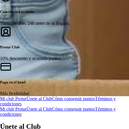
Cancelación gratuita
Tarifa flexible, 24h antes de la llegada.
Protur Club
10% descuento y acumula puntos
Pago en el hotel
Más flexibilidad
Mi club Protur
Únete al Club
Cómo conseguir puntos
Términos y
condiciones
Mi club Protur
Únete al Club
Cómo conseguir puntos
Términos y
condiciones
Únete al Club