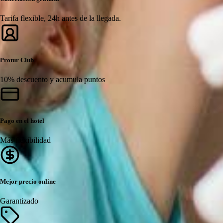
Tarifa flexible, 24h antes de la llegada.
Protur Club
10% descuento y acumula puntos
Pago en el hotel
Más flexibilidad
Mejor precio online
Garantizado