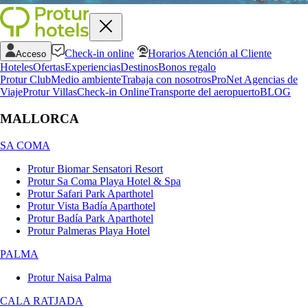
Check-in online
Horarios Atención al Cliente
Acceso
Hoteles
Ofertas
Experiencias
Destinos
Bonos regalo
Protur Club
Medio ambiente
Trabaja con nosotros
ProNet Agencias de
Viaje
Protur Villas
Check-in Online
Transporte del aeropuerto
BLOG
MALLORCA
SA COMA
Protur Biomar Sensatori Resort
Protur Sa Coma Playa Hotel & Spa
Protur Safari Park Aparthotel
Protur Vista Badía Aparthotel
Protur Badía Park Aparthotel
Protur Palmeras Playa Hotel
PALMA
Protur Naisa Palma
CALA RATJADA