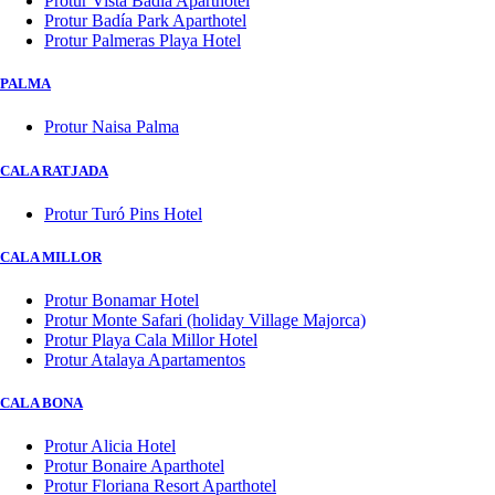
Protur Vista Badía Aparthotel
Protur Badía Park Aparthotel
Protur Palmeras Playa Hotel
PALMA
Protur Naisa Palma
CALA RATJADA
Protur Turó Pins Hotel
CALA MILLOR
Protur Bonamar Hotel
Protur Monte Safari (holiday Village Majorca)
Protur Playa Cala Millor Hotel
Protur Atalaya Apartamentos
CALA BONA
Protur Alicia Hotel
Protur Bonaire Aparthotel
Protur Floriana Resort Aparthotel