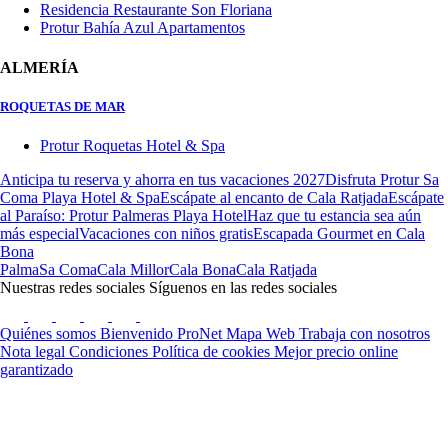
Residencia Restaurante Son Floriana
Protur Bahía Azul Apartamentos
ALMERÍA
ROQUETAS DE MAR
Protur Roquetas Hotel & Spa
Anticipa tu reserva y ahorra en tus vacaciones 2027
Disfruta Protur Sa
Coma Playa Hotel & Spa
Escápate al encanto de Cala Ratjada
Escápate
al Paraíso: Protur Palmeras Playa Hotel
Haz que tu estancia sea aún
más especial
Vacaciones con niños gratis
Escapada Gourmet en Cala
Bona
Palma
Sa Coma
Cala Millor
Cala Bona
Cala Ratjada
Nuestras redes sociales
Síguenos en las redes sociales
Quiénes somos
Bienvenido ProNet
Mapa Web
Trabaja con nosotros
Nota legal
Condiciones
Política de cookies
Mejor precio online
garantizado