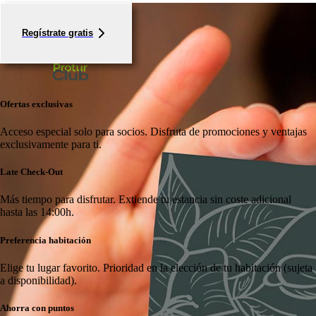
Regístrate gratis
Ofertas exclusivas
Acceso especial solo para socios.
Disfruta de promociones y ventajas
exclusivamente para ti.
Late Check-Out
Más tiempo para disfrutar.
Extiende tu estancia sin coste adicional
hasta las 14:00h.
Preferencia habitación
Elige tu lugar favorito.
Prioridad en la elección de tu habitación (sujeta
a disponibilidad).
Ahorra con puntos