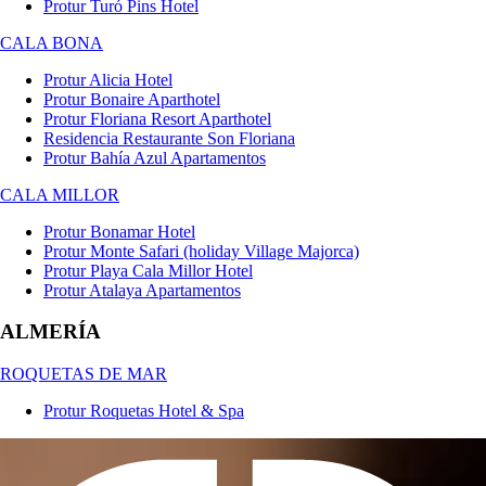
Protur Turó Pins Hotel
CALA BONA
Protur Alicia Hotel
Protur Bonaire Aparthotel
Protur Floriana Resort Aparthotel
Residencia Restaurante Son Floriana
Protur Bahía Azul Apartamentos
CALA MILLOR
Protur Bonamar Hotel
Protur Monte Safari (holiday Village Majorca)
Protur Playa Cala Millor Hotel
Protur Atalaya Apartamentos
ALMERÍA
ROQUETAS DE MAR
Protur Roquetas Hotel & Spa