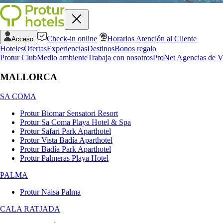
Check-in online
Horarios Atención al Cliente
Acceso
Hoteles
Ofertas
Experiencias
Destinos
Bonos regalo
Protur Club
Medio ambiente
Trabaja con nosotros
ProNet Agencias de V
MALLORCA
SA COMA
Protur Biomar Sensatori Resort
Protur Sa Coma Playa Hotel & Spa
Protur Safari Park Aparthotel
Protur Vista Badía Aparthotel
Protur Badía Park Aparthotel
Protur Palmeras Playa Hotel
PALMA
Protur Naisa Palma
CALA RATJADA