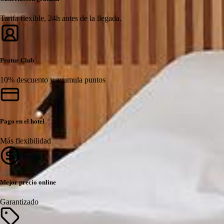
Tarifa flexible, 24h antes de la llegada.
Protur Club
10% descuento y acumula puntos
Pago en el hotel
Más flexibilidad
Mejor precio online
Garantizado