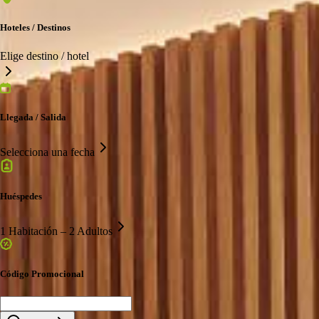
Hoteles / Destinos
Elige destino / hotel
Llegada / Salida
Selecciona una fecha
Huéspedes
1 Habitación – 2 Adultos
Código Promocional