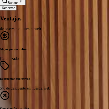
Buscar
Reservar
Ventajas
de reservar en nuestra web
Mejor precio online
Garantizado
Descuentos exclusivos
5% de descuento en nuestra web
Cancelación gratuita