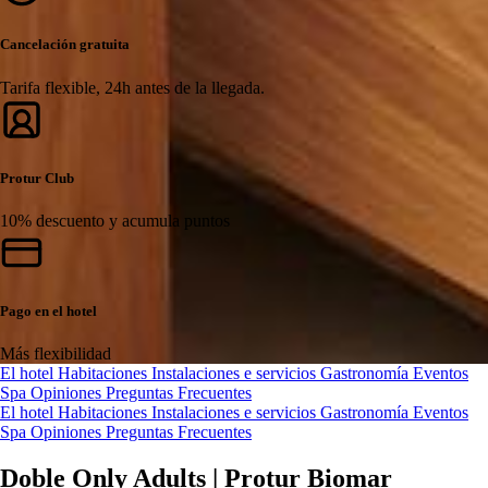
Cancelación gratuita
Tarifa flexible, 24h antes de la llegada.
Protur Club
10% descuento y acumula puntos
Pago en el hotel
Más flexibilidad
El hotel
Habitaciones
Instalaciones e servicios
Gastronomía
Eventos
Spa
Opiniones
Preguntas Frecuentes
El hotel
Habitaciones
Instalaciones e servicios
Gastronomía
Eventos
Spa
Opiniones
Preguntas Frecuentes
Doble Only Adults | Protur Biomar