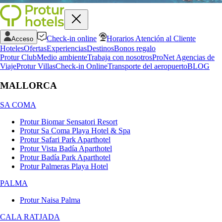
Check-in online
Horarios Atención al Cliente
Acceso
Hoteles
Ofertas
Experiencias
Destinos
Bonos regalo
Protur Club
Medio ambiente
Trabaja con nosotros
ProNet Agencias de
Viaje
Protur Villas
Check-in Online
Transporte del aeropuerto
BLOG
MALLORCA
SA COMA
Protur Biomar Sensatori Resort
Protur Sa Coma Playa Hotel & Spa
Protur Safari Park Aparthotel
Protur Vista Badía Aparthotel
Protur Badía Park Aparthotel
Protur Palmeras Playa Hotel
PALMA
Protur Naisa Palma
CALA RATJADA