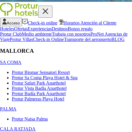
Check-in online
Horarios Atención al Cliente
Acceso
Hoteles
Ofertas
Experiencias
Destinos
Bonos regalo
Protur Club
Medio ambiente
Trabaja con nosotros
ProNet Agencias de
Viaje
Protur Villas
Check-in Online
Transporte del aeropuerto
BLOG
MALLORCA
SA COMA
Protur Biomar Sensatori Resort
Protur Sa Coma Playa Hotel & Spa
Protur Safari Park Aparthotel
Protur Vista Badía Aparthotel
Protur Badía Park Aparthotel
Protur Palmeras Playa Hotel
PALMA
Protur Naisa Palma
CALA RATJADA