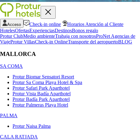
Check-in online
Horarios Atención al Cliente
Acceso
Hoteles
Ofertas
Experiencias
Destinos
Bonos regalo
Protur Club
Medio ambiente
Trabaja con nosotros
ProNet Agencias de
Viaje
Protur Villas
Check-in Online
Transporte del aeropuerto
BLOG
MALLORCA
SA COMA
Protur Biomar Sensatori Resort
Protur Sa Coma Playa Hotel & Spa
Protur Safari Park Aparthotel
Protur Vista Badía Aparthotel
Protur Badía Park Aparthotel
Protur Palmeras Playa Hotel
PALMA
Protur Naisa Palma
CALA RATJADA