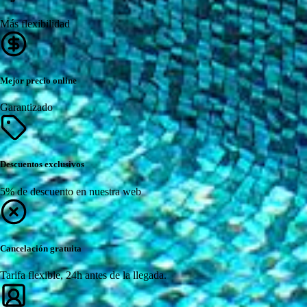
Más flexibilidad
Mejor precio online
Garantizado
Descuentos exclusivos
5% de descuento en nuestra web
Cancelación gratuita
Tarifa flexible, 24h antes de la llegada.