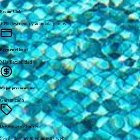
Protur Club
10% descuento y acumula puntos
Pago en el hotel
Más flexibilidad
Mejor precio online
Garantizado
Descuentos exclusivos
5% de descuento en nuestra web