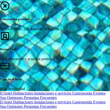
Cancelación gratuita
Tarifa flexible, 24h antes de la llegada.
Protur Club
10% descuento y acumula puntos
Pago en el hotel
Más flexibilidad
El hotel
Habitaciones
Instalaciones e servicios
Gastronomía
Eventos
Spa
Opiniones
Preguntas Frecuentes
El hotel
Habitaciones
Instalaciones e servicios
Gastronomía
Eventos
Spa
Opiniones
Preguntas Frecuentes