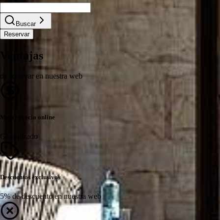
Buscar
Reservar
Ventajas
de reservar en nuestra web
Mejor precio online
Garantizado
Descuentos exclusivos
5% de descuento en nuestra web