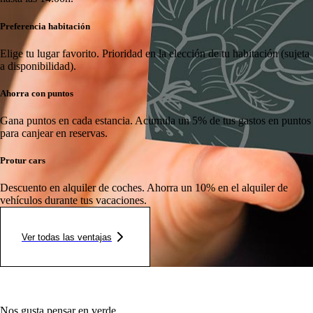
Preferencia habitación
Elige tu lugar favorito.
Prioridad en la elección de tu habitación (sujeta
a disponibilidad).
Ahorra con puntos
Gana puntos en cada estancia.
Acumula un 5% de tus gastos en puntos
para canjear en reservas.
Protur cars
Descuento en alquiler de coches.
Ahorra un 10% en el alquiler de
vehículos durante tus vacaciones.
Ver todas las ventajas
Nos gusta pensar en verde