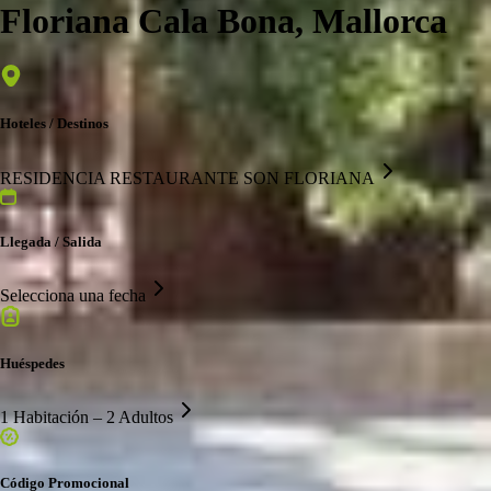
Floriana Cala Bona, Mallorca
Hoteles / Destinos
RESIDENCIA RESTAURANTE SON FLORIANA
Llegada / Salida
Selecciona una fecha
Huéspedes
1 Habitación – 2 Adultos
Código Promocional