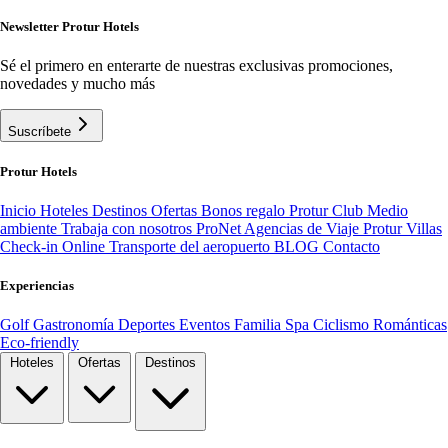
Newsletter Protur Hotels
Sé el primero en enterarte de nuestras exclusivas promociones,
novedades y mucho más
Suscríbete
Protur Hotels
Inicio
Hoteles
Destinos
Ofertas
Bonos regalo
Protur Club
Medio
ambiente
Trabaja con nosotros
ProNet Agencias de Viaje
Protur Villas
Check-in Online
Transporte del aeropuerto
BLOG
Contacto
Experiencias
Golf
Gastronomía
Deportes
Eventos
Familia
Spa
Ciclismo
Románticas
Eco-friendly
Hoteles
Ofertas
Destinos