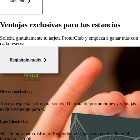
Más info
Ventajas exclusivas para tus estancias
Solicita gratuitamente tu tarjeta ProturClub y empieza a ganar más con
cada reserva
Regístrate gratis
Ofertas exclusivas
Acceso especial solo para socios.
Disfruta de promociones y ventajas
exclusivamente para ti.
Late Check-Out
Más tiempo para disfrutar.
Extiende tu estancia sin coste adicional
hasta las 14:00h.