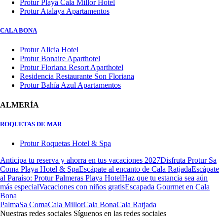
Protur Playa Cala Millor Hotel
Protur Atalaya Apartamentos
CALA BONA
Protur Alicia Hotel
Protur Bonaire Aparthotel
Protur Floriana Resort Aparthotel
Residencia Restaurante Son Floriana
Protur Bahía Azul Apartamentos
ALMERÍA
ROQUETAS DE MAR
Protur Roquetas Hotel & Spa
Anticipa tu reserva y ahorra en tus vacaciones 2027
Disfruta Protur Sa
Coma Playa Hotel & Spa
Escápate al encanto de Cala Ratjada
Escápate
al Paraíso: Protur Palmeras Playa Hotel
Haz que tu estancia sea aún
más especial
Vacaciones con niños gratis
Escapada Gourmet en Cala
Bona
Palma
Sa Coma
Cala Millor
Cala Bona
Cala Ratjada
Nuestras redes sociales
Síguenos en las redes sociales