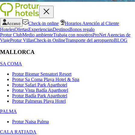
Check-in online
Horarios Atención al Cliente
Acceso
Hoteles
Ofertas
Experiencias
Destinos
Bonos regalo
Protur Club
Medio ambiente
Trabaja con nosotros
ProNet Agencias de
Viaje
Protur Villas
Check-in Online
Transporte del aeropuerto
BLOG
MALLORCA
SA COMA
Protur Biomar Sensatori Resort
Protur Sa Coma Playa Hotel & Spa
Protur Safari Park Aparthotel
Protur Vista Badía Aparthotel
Protur Badía Park Aparthotel
Protur Palmeras Playa Hotel
PALMA
Protur Naisa Palma
CALA RATJADA