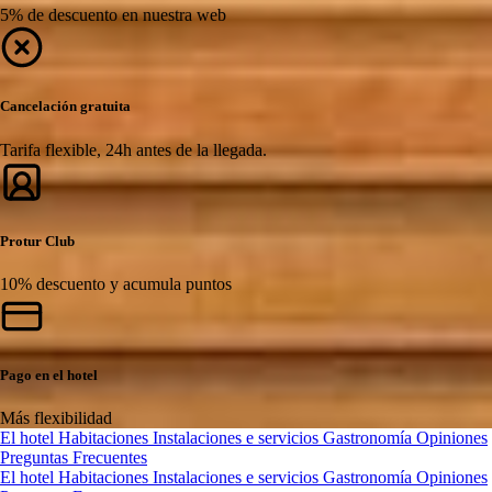
5% de descuento en nuestra web
Cancelación gratuita
Tarifa flexible, 24h antes de la llegada.
Protur Club
10% descuento y acumula puntos
Pago en el hotel
Más flexibilidad
El hotel
Habitaciones
Instalaciones e servicios
Gastronomía
Opiniones
Preguntas Frecuentes
El hotel
Habitaciones
Instalaciones e servicios
Gastronomía
Opiniones