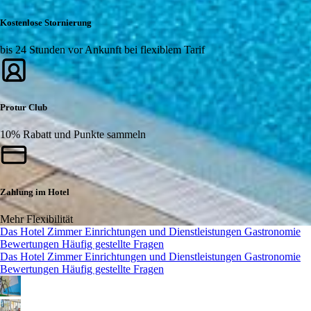
Kostenlose Stornierung
bis 24 Stunden vor Ankunft bei flexiblem Tarif
Protur Club
10% Rabatt und Punkte sammeln
Zahlung im Hotel
Mehr Flexibilität
Das Hotel
Zimmer
Einrichtungen und Dienstleistungen
Gastronomie
Bewertungen
Häufig gestellte Fragen
Das Hotel
Zimmer
Einrichtungen und Dienstleistungen
Gastronomie
Bewertungen
Häufig gestellte Fragen