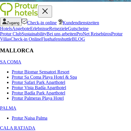
Check-in online
Kundendienstzeiten
Zugang
Hotels
Angebote
Erlebnisse
Reiseziele
Gutscheine
Protur Club
Sustainability
Bei uns arbeiten
ProNet Reisebüros
Protur
Villas
Check-in Online
Flughafenshuttle
BLOG
MALLORCA
SA COMA
Protur Biomar Sensatori Resort
Protur Sa Coma Playa Hotel & Spa
Protur Safari Park Aparthotel
Protur Vista Badía Aparthotel
Protur Badía Park Aparthotel
Protur Palmeras Playa Hotel
PALMA
Protur Naisa Palma
CALA RATJADA