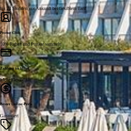
bis 24 Stunden vor Ankunft bei flexiblem Tarif
Protur Club
10% Rabatt und Punkte sammeln
Zahlung im Hotel
Mehr Flexibilität
Bester Online-Preis
Garantiert