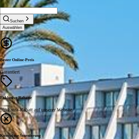
Suchen
Auswählen
Bester Online-Preis
Garantiert
Exklusive Rabatte
5% Extra-Rabatt auf unserer Website
Kostenlose Stornierung