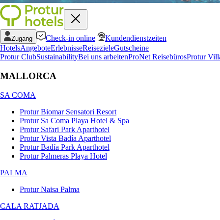
Check-in online
Kundendienstzeiten
Zugang
Hotels
Angebote
Erlebnisse
Reiseziele
Gutscheine
Protur Club
Sustainability
Bei uns arbeiten
ProNet Reisebüros
Protur Vill
MALLORCA
SA COMA
Protur Biomar Sensatori Resort
Protur Sa Coma Playa Hotel & Spa
Protur Safari Park Aparthotel
Protur Vista Badía Aparthotel
Protur Badía Park Aparthotel
Protur Palmeras Playa Hotel
PALMA
Protur Naisa Palma
CALA RATJADA