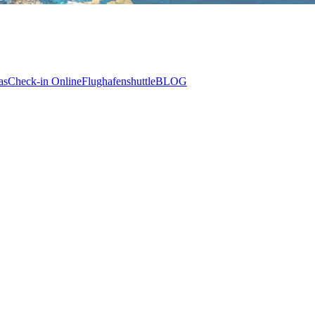
as
Check-in Online
Flughafenshuttle
BLOG