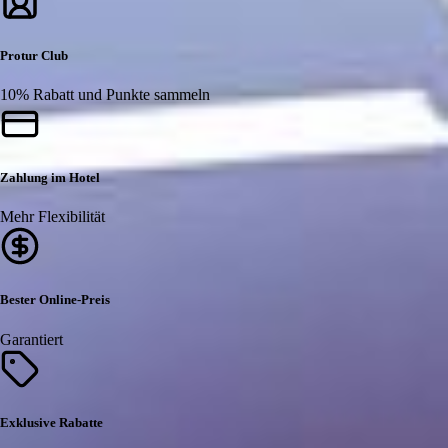
Protur Club
10% Rabatt und Punkte sammeln
Zahlung im Hotel
Mehr Flexibilität
Bester Online-Preis
Garantiert
Exklusive Rabatte