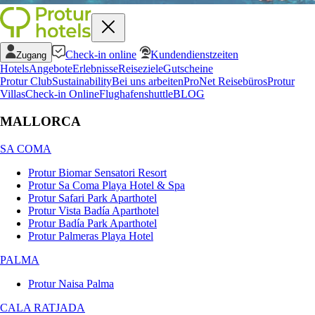
Check-in online
Kundendienstzeiten
Zugang
Hotels
Angebote
Erlebnisse
Reiseziele
Gutscheine
Protur Club
Sustainability
Bei uns arbeiten
ProNet Reisebüros
Protur
Villas
Check-in Online
Flughafenshuttle
BLOG
MALLORCA
SA COMA
Protur Biomar Sensatori Resort
Protur Sa Coma Playa Hotel & Spa
Protur Safari Park Aparthotel
Protur Vista Badía Aparthotel
Protur Badía Park Aparthotel
Protur Palmeras Playa Hotel
PALMA
Protur Naisa Palma
CALA RATJADA