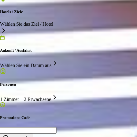
Hotels / Ziele
Wählen Sie das Ziel / Hotel
Ankunft / Ausfahrt
Wählen Sie ein Datum aus
Personen
1 Zimmer – 2 Erwachsene
Promotions-Code