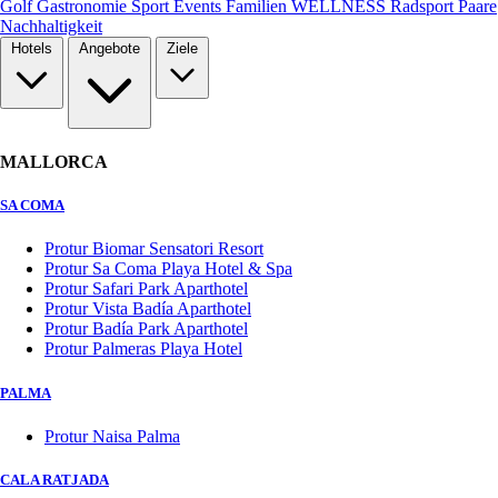
Golf
Gastronomie
Sport
Events
Familien
WELLNESS
Radsport
Paare
Nachhaltigkeit
Hotels
Angebote
Ziele
MALLORCA
SA COMA
Protur Biomar Sensatori Resort
Protur Sa Coma Playa Hotel & Spa
Protur Safari Park Aparthotel
Protur Vista Badía Aparthotel
Protur Badía Park Aparthotel
Protur Palmeras Playa Hotel
PALMA
Protur Naisa Palma
CALA RATJADA