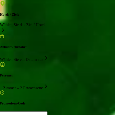
Hotels / Ziele
Wählen Sie das Ziel / Hotel
Ankunft / Ausfahrt
Wählen Sie ein Datum aus
Personen
1 Zimmer – 2 Erwachsene
Promotions-Code