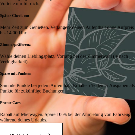
Vorteile nur für dich.
Später Check-out
Mehr Zeit zum Genießen. Verlängere deinen Aufenthalt ohne Aufpreis
bis 14:00 Uhr.
Zimmerpräferenz
Wähle deinen Lieblingsplatz. Vorrang bei der Zimmerwahl (je nach
Verfügbarkeit).
Spare mit Punkten
Sammle Punkte bei jedem Aufenthalt. Erhalte 5 % deiner Ausgaben als
Punkte für zukünftige Buchungen.
Protur Cars
Rabatt auf Mietwagen. Spare 10 % bei der Anmietung von Fahrzeugen
während deines Urlaubs.