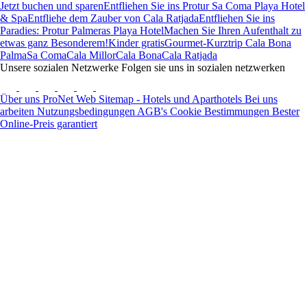
Jetzt buchen und sparen
Entfliehen Sie ins Protur Sa Coma Playa Hotel
& Spa
Entfliehe dem Zauber von Cala Ratjada
Entfliehen Sie ins
Paradies: Protur Palmeras Playa Hotel
Machen Sie Ihren Aufenthalt zu
etwas ganz Besonderem!
Kinder gratis
Gourmet-Kurztrip Cala Bona
Palma
Sa Coma
Cala Millor
Cala Bona
Cala Ratjada
Unsere sozialen Netzwerke
Folgen sie uns in sozialen netzwerken
Über uns
ProNet
Web Sitemap - Hotels und Aparthotels
Bei uns
arbeiten
Nutzungsbedingungen
AGB's
Cookie Bestimmungen
Bester
Online-Preis garantiert