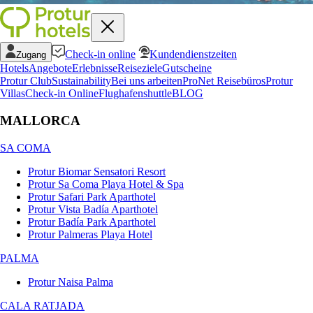
Check-in online
Kundendienstzeiten
Zugang
Hotels
Angebote
Erlebnisse
Reiseziele
Gutscheine
Protur Club
Sustainability
Bei uns arbeiten
ProNet Reisebüros
Protur
Villas
Check-in Online
Flughafenshuttle
BLOG
MALLORCA
SA COMA
Protur Biomar Sensatori Resort
Protur Sa Coma Playa Hotel & Spa
Protur Safari Park Aparthotel
Protur Vista Badía Aparthotel
Protur Badía Park Aparthotel
Protur Palmeras Playa Hotel
PALMA
Protur Naisa Palma
CALA RATJADA