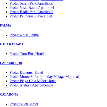
Protur Safari Park Aparthotel
Protur Vista Badía Aparthotel
Protur Badía Park Aparthotel
Protur Palmeras Playa Hotel
PALMA
Protur Naisa Palma
CALA RATJADA
Protur Turó Pins Hotel
CALA MILLOR
Protur Bonamar Hotel
Protur Monte Safari (holiday Village Majorca)
Protur Playa Cala Millor Hotel
Protur Atalaya Apartamentos
CALA BONA
Protur Alicia Hotel