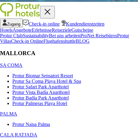
Check-in online
Kundendienstzeiten
Zugang
Hotels
Angebote
Erlebnisse
Reiseziele
Gutscheine
Protur Club
Sustainability
Bei uns arbeiten
ProNet Reisebüros
Protur
Villas
Check-in Online
Flughafenshuttle
BLOG
MALLORCA
SA COMA
Protur Biomar Sensatori Resort
Protur Sa Coma Playa Hotel & Spa
Protur Safari Park Aparthotel
Protur Vista Badía Aparthotel
Protur Badía Park Aparthotel
Protur Palmeras Playa Hotel
PALMA
Protur Naisa Palma
CALA RATJADA