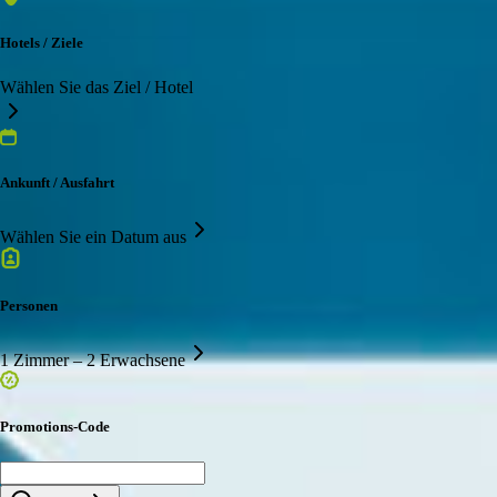
Hotels / Ziele
Wählen Sie das Ziel / Hotel
Ankunft / Ausfahrt
Wählen Sie ein Datum aus
Personen
1 Zimmer – 2 Erwachsene
Promotions-Code