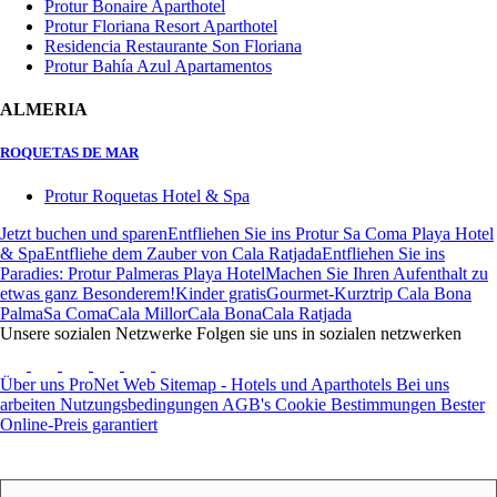
Protur Bonaire Aparthotel
Protur Floriana Resort Aparthotel
Residencia Restaurante Son Floriana
Protur Bahía Azul Apartamentos
ALMERIA
ROQUETAS DE MAR
Protur Roquetas Hotel & Spa
Jetzt buchen und sparen
Entfliehen Sie ins Protur Sa Coma Playa Hotel
& Spa
Entfliehe dem Zauber von Cala Ratjada
Entfliehen Sie ins
Paradies: Protur Palmeras Playa Hotel
Machen Sie Ihren Aufenthalt zu
etwas ganz Besonderem!
Kinder gratis
Gourmet-Kurztrip Cala Bona
Palma
Sa Coma
Cala Millor
Cala Bona
Cala Ratjada
Unsere sozialen Netzwerke
Folgen sie uns in sozialen netzwerken
Über uns
ProNet
Web Sitemap - Hotels und Aparthotels
Bei uns
arbeiten
Nutzungsbedingungen
AGB's
Cookie Bestimmungen
Bester
Online-Preis garantiert