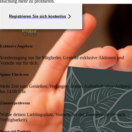
Buchung mehr zu profitieren.
Registrieren Sie sich kostenlos
Exklusive Angebote
Sonderzugang nur für Mitglieder. Genieße exklusive Aktionen und
Vorteile nur für dich.
Später Check-out
Mehr Zeit zum Genießen. Verlängere deinen Aufenthalt ohne Aufpreis
bis 14:00 Uhr.
Zimmerpräferenz
Wähle deinen Lieblingsplatz. Vorrang bei der Zimmerwahl (je nach
Verfügbarkeit).
Spare mit Punkten