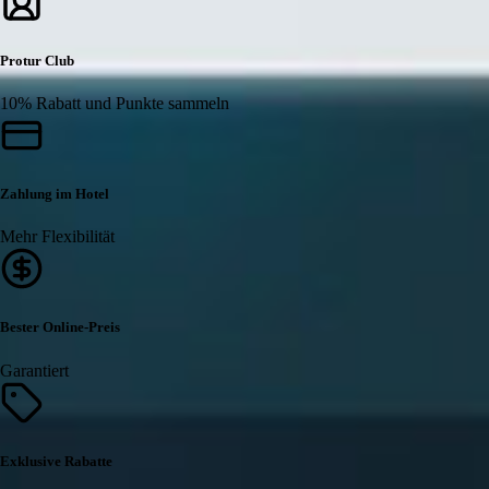
Protur Club
10% Rabatt und Punkte sammeln
Zahlung im Hotel
Mehr Flexibilität
Bester Online-Preis
Garantiert
Exklusive Rabatte