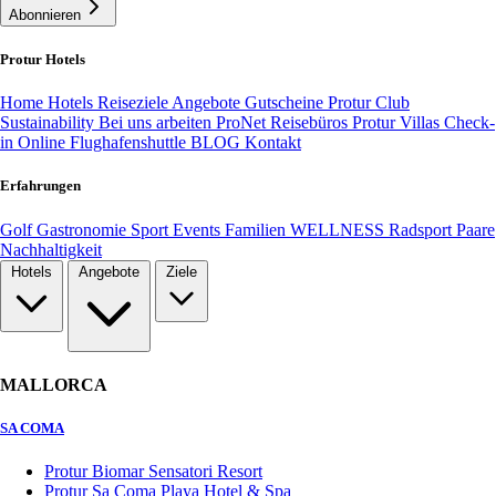
Abonnieren
Protur Hotels
Home
Hotels
Reiseziele
Angebote
Gutscheine
Protur Club
Sustainability
Bei uns arbeiten
ProNet Reisebüros
Protur Villas
Check-
in Online
Flughafenshuttle
BLOG
Kontakt
Erfahrungen
Golf
Gastronomie
Sport
Events
Familien
WELLNESS
Radsport
Paare
Nachhaltigkeit
Hotels
Angebote
Ziele
MALLORCA
SA COMA
Protur Biomar Sensatori Resort
Protur Sa Coma Playa Hotel & Spa