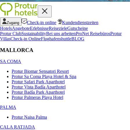
Check-in online
Kundendienstzeiten
Zugang
Hotels
Angebote
Erlebnisse
Reiseziele
Gutscheine
Protur Club
Sustainability
Bei uns arbeiten
ProNet Reisebüros
Protur
Villas
Check-in Online
Flughafenshuttle
BLOG
MALLORCA
SA COMA
Protur Biomar Sensatori Resort
Protur Sa Coma Playa Hotel & Spa
Protur Safari Park Aparthotel
Protur Vista Badía Aparthotel
Protur Badía Park Aparthotel
Protur Palmeras Playa Hotel
PALMA
Protur Naisa Palma
CALA RATJADA