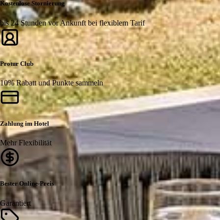
Kostenlose Stornierung
bis 24 Stunden vor Ankunft bei flexiblem Tarif
Protur Club
10% Rabatt und Punkte sammeln
Zahlung im Hotel
Mehr Flexibilität
Bester Online-Preis
Garantiert