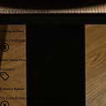
Protur Club
10% Rabatt und Punkte sammeln
Zahlung im Hotel
Mehr Flexibilität
Bester Online-Preis
Garantiert
Exklusive Rabatte
5% Extra-Rabatt auf unserer Website