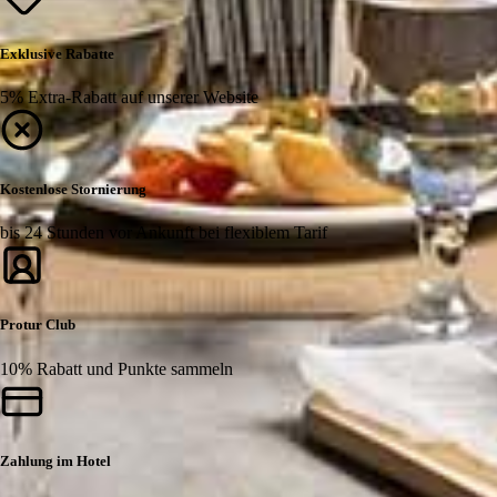
Exklusive Rabatte
5% Extra-Rabatt auf unserer Website
Kostenlose Stornierung
bis 24 Stunden vor Ankunft bei flexiblem Tarif
Protur Club
10% Rabatt und Punkte sammeln
Zahlung im Hotel