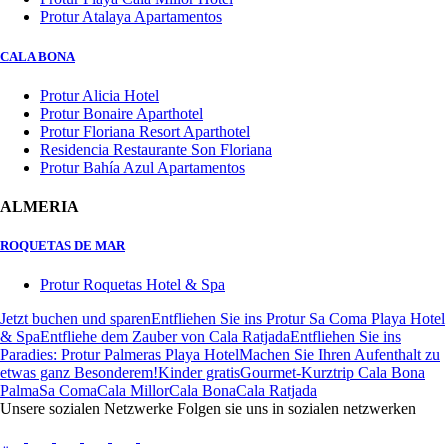
Protur Atalaya Apartamentos
CALA BONA
Protur Alicia Hotel
Protur Bonaire Aparthotel
Protur Floriana Resort Aparthotel
Residencia Restaurante Son Floriana
Protur Bahía Azul Apartamentos
ALMERIA
ROQUETAS DE MAR
Protur Roquetas Hotel & Spa
Jetzt buchen und sparen
Entfliehen Sie ins Protur Sa Coma Playa Hotel
& Spa
Entfliehe dem Zauber von Cala Ratjada
Entfliehen Sie ins
Paradies: Protur Palmeras Playa Hotel
Machen Sie Ihren Aufenthalt zu
etwas ganz Besonderem!
Kinder gratis
Gourmet-Kurztrip Cala Bona
Palma
Sa Coma
Cala Millor
Cala Bona
Cala Ratjada
Unsere sozialen Netzwerke
Folgen sie uns in sozialen netzwerken