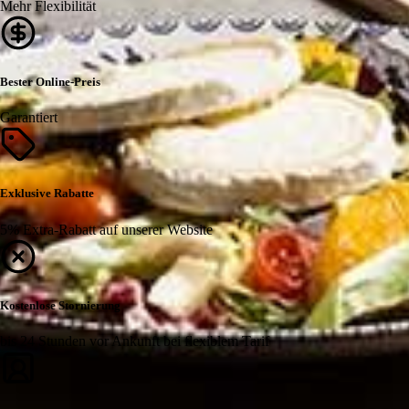
Mehr Flexibilität
Bester Online-Preis
Garantiert
Exklusive Rabatte
5% Extra-Rabatt auf unserer Website
Kostenlose Stornierung
bis 24 Stunden vor Ankunft bei flexiblem Tarif