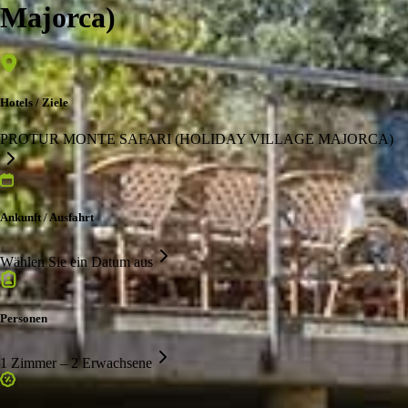
Majorca)
Hotels / Ziele
PROTUR MONTE SAFARI (HOLIDAY VILLAGE MAJORCA)
Ankunft / Ausfahrt
Wählen Sie ein Datum aus
Personen
1 Zimmer – 2 Erwachsene