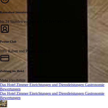
Kostenlose Stornierung
bis 24 Stunden vor Ankunft bei flexiblem Tarif
Protur Club
10% Rabatt und Punkte sammeln
Zahlung im Hotel
Mehr Flexibilität
Das Hotel
Zimmer
Einrichtungen und Dienstleistungen
Gastronomie
Bewertungen
Das Hotel
Zimmer
Einrichtungen und Dienstleistungen
Gastronomie
Bewertungen