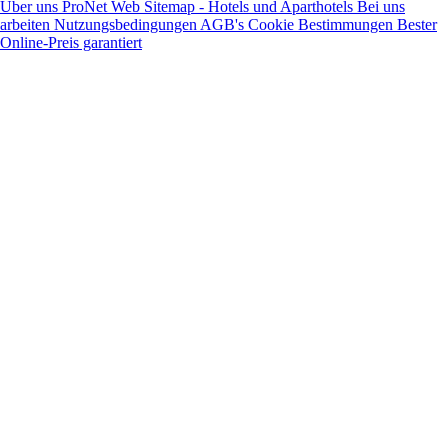
Über uns
ProNet
Web Sitemap - Hotels und Aparthotels
Bei uns
arbeiten
Nutzungsbedingungen
AGB's
Cookie Bestimmungen
Bester
Online-Preis garantiert