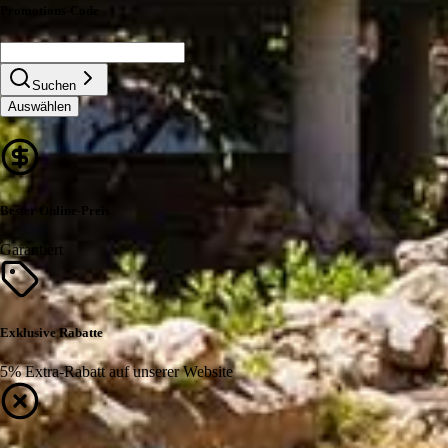
Promotions-Code
Suchen
Auswählen
Bester Online-Preis
Garantiert
Exklusive Rabatte
5% Extra-Rabatt auf unserer Website