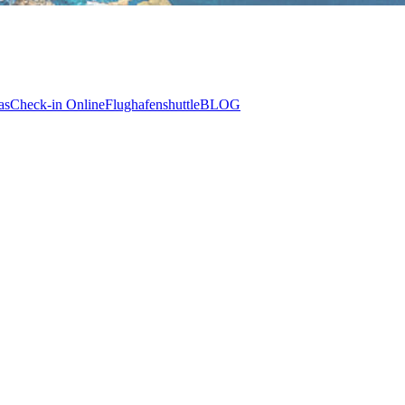
as
Check-in Online
Flughafenshuttle
BLOG