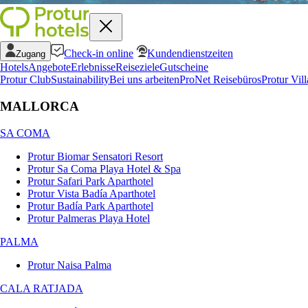
Check-in online
Kundendienstzeiten
Zugang
Hotels
Angebote
Erlebnisse
Reiseziele
Gutscheine
Protur Club
Sustainability
Bei uns arbeiten
ProNet Reisebüros
Protur Vill
MALLORCA
SA COMA
Protur Biomar Sensatori Resort
Protur Sa Coma Playa Hotel & Spa
Protur Safari Park Aparthotel
Protur Vista Badía Aparthotel
Protur Badía Park Aparthotel
Protur Palmeras Playa Hotel
PALMA
Protur Naisa Palma
CALA RATJADA