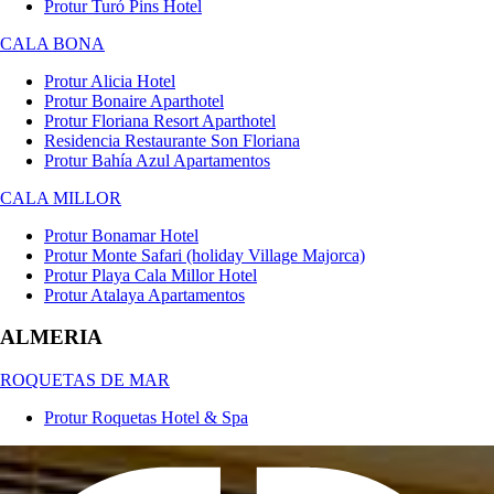
Protur Turó Pins Hotel
CALA BONA
Protur Alicia Hotel
Protur Bonaire Aparthotel
Protur Floriana Resort Aparthotel
Residencia Restaurante Son Floriana
Protur Bahía Azul Apartamentos
CALA MILLOR
Protur Bonamar Hotel
Protur Monte Safari (holiday Village Majorca)
Protur Playa Cala Millor Hotel
Protur Atalaya Apartamentos
ALMERIA
ROQUETAS DE MAR
Protur Roquetas Hotel & Spa