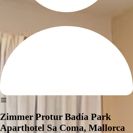
Zimmer Protur Badía Park
Aparthotel Sa Coma, Mallorca