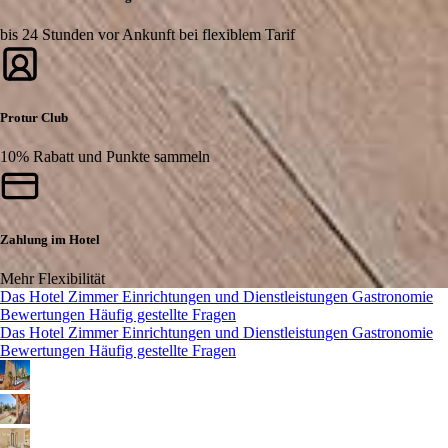
bis 24 Stunden vor Ankunft bei flexiblem Tarif
Protur Club
10% Rabatt und Punkte sammeln
Zahlung im Hotel
Mehr Flexibilität
Das Hotel
Zimmer
Einrichtungen und Dienstleistungen
Gastronomie
Bewertungen
Häufig gestellte Fragen
Das Hotel
Zimmer
Einrichtungen und Dienstleistungen
Gastronomie
Bewertungen
Häufig gestellte Fragen