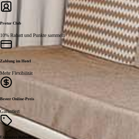
Protur Club
10% Rabatt und Punkte sammeln
Zahlung im Hotel
Mehr Flexibilität
Bester Online-Preis
Garantiert
Exklusive Rabatte