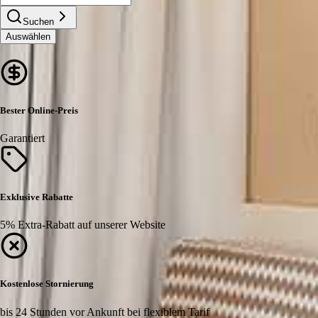
Suchen
Auswählen
Bester Online-Preis
Garantiert
Exklusive Rabatte
5% Extra-Rabatt auf unserer Website
Kostenlose Stornierung
bis 24 Stunden vor Ankunft bei flexiblem Tarif