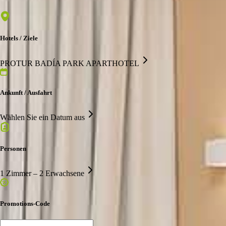
Hotels / Ziele
PROTUR BADÍA PARK APARTHOTEL
Ankunft / Ausfahrt
Wählen Sie ein Datum aus
Personen
1 Zimmer – 2 Erwachsene
Promotions-Code