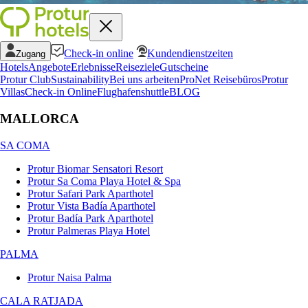
Check-in online
Kundendienstzeiten
Zugang
Hotels
Angebote
Erlebnisse
Reiseziele
Gutscheine
Protur Club
Sustainability
Bei uns arbeiten
ProNet Reisebüros
Protur
Villas
Check-in Online
Flughafenshuttle
BLOG
MALLORCA
SA COMA
Protur Biomar Sensatori Resort
Protur Sa Coma Playa Hotel & Spa
Protur Safari Park Aparthotel
Protur Vista Badía Aparthotel
Protur Badía Park Aparthotel
Protur Palmeras Playa Hotel
PALMA
Protur Naisa Palma
CALA RATJADA