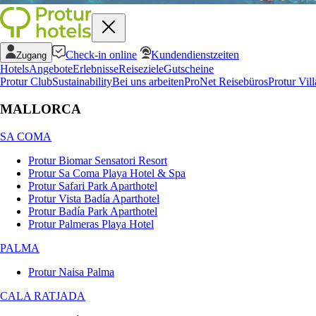
Check-in online
Kundendienstzeiten
Zugang
Hotels
Angebote
Erlebnisse
Reiseziele
Gutscheine
Protur Club
Sustainability
Bei uns arbeiten
ProNet Reisebüros
Protur Vill
MALLORCA
SA COMA
Protur Biomar Sensatori Resort
Protur Sa Coma Playa Hotel & Spa
Protur Safari Park Aparthotel
Protur Vista Badía Aparthotel
Protur Badía Park Aparthotel
Protur Palmeras Playa Hotel
PALMA
Protur Naisa Palma
CALA RATJADA