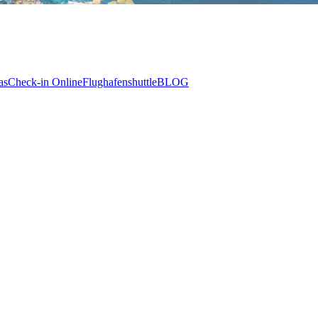
as
Check-in Online
Flughafenshuttle
BLOG