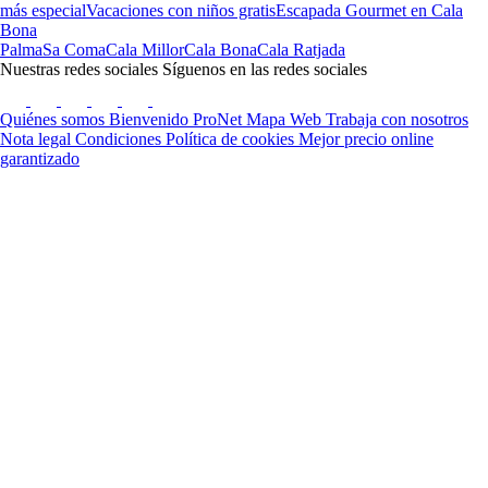
más especial
Vacaciones con niños gratis
Escapada Gourmet en Cala
Bona
Palma
Sa Coma
Cala Millor
Cala Bona
Cala Ratjada
Nuestras redes sociales
Síguenos en las redes sociales
Quiénes somos
Bienvenido ProNet
Mapa Web
Trabaja con nosotros
Nota legal
Condiciones
Política de cookies
Mejor precio online
garantizado