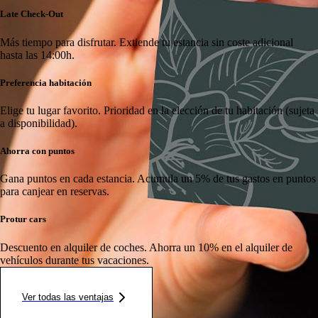
Late Check-Out
Más tiempo para disfrutar.
Extiende tu estancia sin coste adicional
hasta las 14:00h.
Preferencia habitación
Elige tu lugar favorito.
Prioridad en la elección de tu habitación (sujeta
a disponibilidad).
Ahorra con puntos
Gana puntos en cada estancia.
Acumula un 5% de tus gastos en puntos
para canjear en reservas.
Protur cars
Descuento en alquiler de coches.
Ahorra un 10% en el alquiler de
vehículos durante tus vacaciones.
Ver todas las ventajas