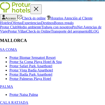
Check-in online
Horarios Atención al Cliente
Acceso
Hoteles
Ofertas
Experiencias
Destinos
Bonos regalo
Protur Club
Medio ambiente
Trabaja con nosotros
ProNet Agencias de
Viaje
Protur Villas
Check-in Online
Transporte del aeropuerto
BLOG
MALLORCA
SA COMA
Protur Biomar Sensatori Resort
Protur Sa Coma Playa Hotel & Spa
Protur Safari Park Aparthotel
Protur Vista Badía Aparthotel
Protur Badía Park Aparthotel
Protur Palmeras Playa Hotel
PALMA
Protur Naisa Palma
CALA RATJADA