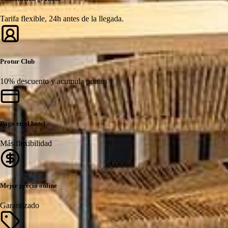
Tarifa flexible, 24h antes de la llegada.
Protur Club
10% descuento y acumula puntos
Pago en el hotel
Más flexibilidad
Mejor precio online
Garantizado