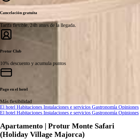
Cancelación gratuita
Tarifa flexible, 24h antes de la llegada.
Protur Club
10% descuento y acumula puntos
Pago en el hotel
Más flexibilidad
El hotel
Habitaciones
Instalaciones e servicios
Gastronomía
Opiniones
El hotel
Habitaciones
Instalaciones e servicios
Gastronomía
Opiniones
Apartamento | Protur Monte Safari
(Holiday Village Majorca)