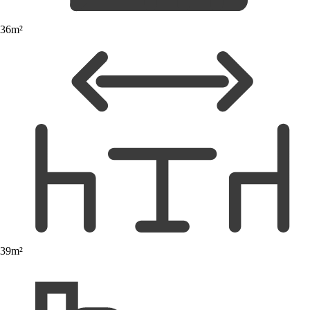
36m²
39m²