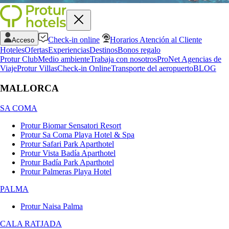
Check-in online
Horarios Atención al Cliente
Acceso
Hoteles
Ofertas
Experiencias
Destinos
Bonos regalo
Protur Club
Medio ambiente
Trabaja con nosotros
ProNet Agencias de
Viaje
Protur Villas
Check-in Online
Transporte del aeropuerto
BLOG
MALLORCA
SA COMA
Protur Biomar Sensatori Resort
Protur Sa Coma Playa Hotel & Spa
Protur Safari Park Aparthotel
Protur Vista Badía Aparthotel
Protur Badía Park Aparthotel
Protur Palmeras Playa Hotel
PALMA
Protur Naisa Palma
CALA RATJADA