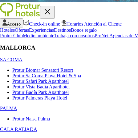
Check-in online
Horarios Atención al Cliente
Acceso
Hoteles
Ofertas
Experiencias
Destinos
Bonos regalo
Protur Club
Medio ambiente
Trabaja con nosotros
ProNet Agencias de V
MALLORCA
SA COMA
Protur Biomar Sensatori Resort
Protur Sa Coma Playa Hotel & Spa
Protur Safari Park Aparthotel
Protur Vista Badía Aparthotel
Protur Badía Park Aparthotel
Protur Palmeras Playa Hotel
PALMA
Protur Naisa Palma
CALA RATJADA