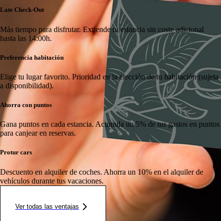
Late Check-Out
Más tiempo para disfrutar.
Extiende tu estancia sin coste adicional
hasta las 14:00h.
Preferencia habitación
Elige tu lugar favorito.
Prioridad en la elección de tu habitación (sujeta
a disponibilidad).
Ahorra con puntos
Gana puntos en cada estancia.
Acumula un 5% de tus gastos en puntos
para canjear en reservas.
Protur cars
Descuento en alquiler de coches.
Ahorra un 10% en el alquiler de
vehículos durante tus vacaciones.
Ver todas las ventajas