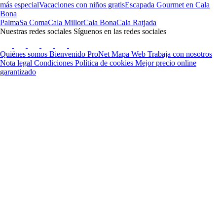
más especial
Vacaciones con niños gratis
Escapada Gourmet en Cala
Bona
Palma
Sa Coma
Cala Millor
Cala Bona
Cala Ratjada
Nuestras redes sociales
Síguenos en las redes sociales
Quiénes somos
Bienvenido ProNet
Mapa Web
Trabaja con nosotros
Nota legal
Condiciones
Política de cookies
Mejor precio online
garantizado