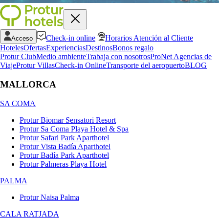
Check-in online
Horarios Atención al Cliente
Acceso
Hoteles
Ofertas
Experiencias
Destinos
Bonos regalo
Protur Club
Medio ambiente
Trabaja con nosotros
ProNet Agencias de
Viaje
Protur Villas
Check-in Online
Transporte del aeropuerto
BLOG
MALLORCA
SA COMA
Protur Biomar Sensatori Resort
Protur Sa Coma Playa Hotel & Spa
Protur Safari Park Aparthotel
Protur Vista Badía Aparthotel
Protur Badía Park Aparthotel
Protur Palmeras Playa Hotel
PALMA
Protur Naisa Palma
CALA RATJADA