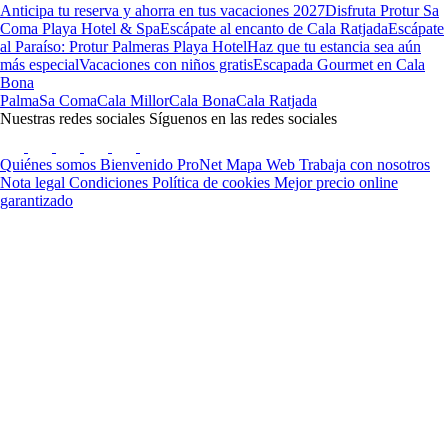
Anticipa tu reserva y ahorra en tus vacaciones 2027
Disfruta Protur Sa
Coma Playa Hotel & Spa
Escápate al encanto de Cala Ratjada
Escápate
al Paraíso: Protur Palmeras Playa Hotel
Haz que tu estancia sea aún
más especial
Vacaciones con niños gratis
Escapada Gourmet en Cala
Bona
Palma
Sa Coma
Cala Millor
Cala Bona
Cala Ratjada
Nuestras redes sociales
Síguenos en las redes sociales
Quiénes somos
Bienvenido ProNet
Mapa Web
Trabaja con nosotros
Nota legal
Condiciones
Política de cookies
Mejor precio online
garantizado