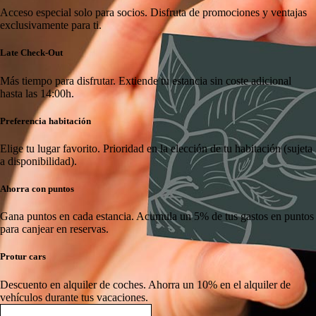
Acceso especial solo para socios.
Disfruta de promociones y ventajas
exclusivamente para ti.
Late Check-Out
Más tiempo para disfrutar.
Extiende tu estancia sin coste adicional
hasta las 14:00h.
Preferencia habitación
Elige tu lugar favorito.
Prioridad en la elección de tu habitación (sujeta
a disponibilidad).
Ahorra con puntos
Gana puntos en cada estancia.
Acumula un 5% de tus gastos en puntos
para canjear en reservas.
Protur cars
Descuento en alquiler de coches.
Ahorra un 10% en el alquiler de
vehículos durante tus vacaciones.