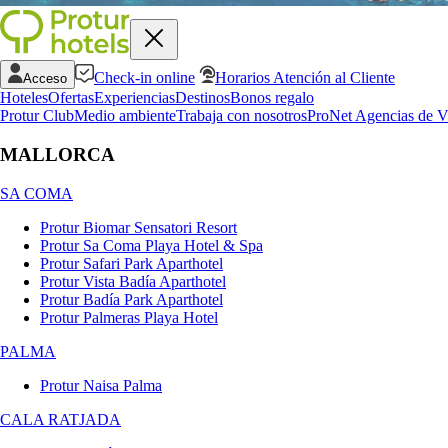
Check-in online
Horarios Atención al Cliente
Acceso
Hoteles
Ofertas
Experiencias
Destinos
Bonos regalo
Protur Club
Medio ambiente
Trabaja con nosotros
ProNet Agencias de V
MALLORCA
SA COMA
Protur Biomar Sensatori Resort
Protur Sa Coma Playa Hotel & Spa
Protur Safari Park Aparthotel
Protur Vista Badía Aparthotel
Protur Badía Park Aparthotel
Protur Palmeras Playa Hotel
PALMA
Protur Naisa Palma
CALA RATJADA