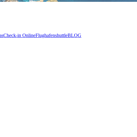
as
Check-in Online
Flughafenshuttle
BLOG