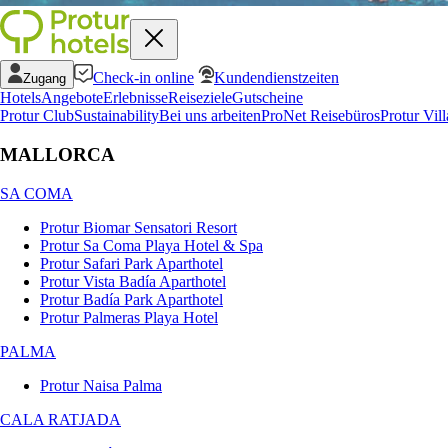
Check-in online
Kundendienstzeiten
Zugang
Hotels
Angebote
Erlebnisse
Reiseziele
Gutscheine
Protur Club
Sustainability
Bei uns arbeiten
ProNet Reisebüros
Protur Vill
MALLORCA
SA COMA
Protur Biomar Sensatori Resort
Protur Sa Coma Playa Hotel & Spa
Protur Safari Park Aparthotel
Protur Vista Badía Aparthotel
Protur Badía Park Aparthotel
Protur Palmeras Playa Hotel
PALMA
Protur Naisa Palma
CALA RATJADA