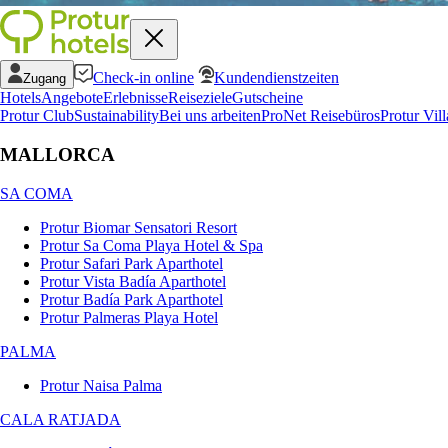
Check-in online
Kundendienstzeiten
Zugang
Hotels
Angebote
Erlebnisse
Reiseziele
Gutscheine
Protur Club
Sustainability
Bei uns arbeiten
ProNet Reisebüros
Protur Vill
MALLORCA
SA COMA
Protur Biomar Sensatori Resort
Protur Sa Coma Playa Hotel & Spa
Protur Safari Park Aparthotel
Protur Vista Badía Aparthotel
Protur Badía Park Aparthotel
Protur Palmeras Playa Hotel
PALMA
Protur Naisa Palma
CALA RATJADA