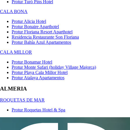
Protur Turó Pins Hotel
CALA BONA
Protur Alicia Hotel
Protur Bonaire Aparthotel
Protur Floriana Resort Aparthotel
Residencia Restaurante Son Floriana
Protur Bahía Azul Apartamentos
CALA MILLOR
Protur Bonamar Hotel
Protur Monte Safari (holiday Village Majorca)
Protur Playa Cala Millor Hotel
Protur Atalaya Apartamentos
ALMERIA
ROQUETAS DE MAR
Protur Roquetas Hotel & Spa