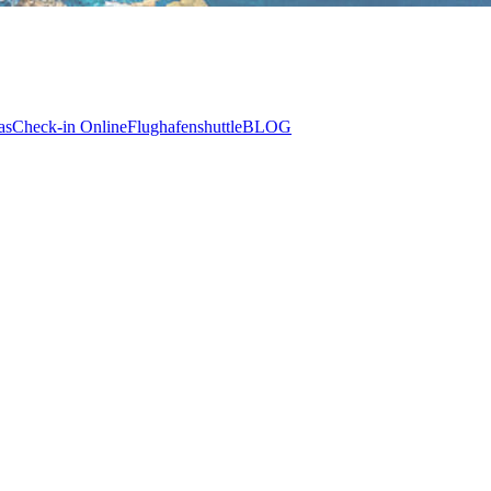
as
Check-in Online
Flughafenshuttle
BLOG