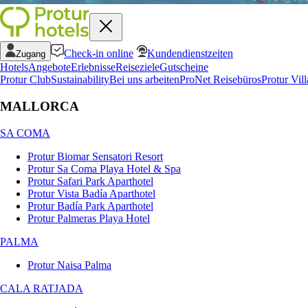
Check-in online
Kundendienstzeiten
Zugang
Hotels
Angebote
Erlebnisse
Reiseziele
Gutscheine
Protur Club
Sustainability
Bei uns arbeiten
ProNet Reisebüros
Protur Vill
MALLORCA
SA COMA
Protur Biomar Sensatori Resort
Protur Sa Coma Playa Hotel & Spa
Protur Safari Park Aparthotel
Protur Vista Badía Aparthotel
Protur Badía Park Aparthotel
Protur Palmeras Playa Hotel
PALMA
Protur Naisa Palma
CALA RATJADA