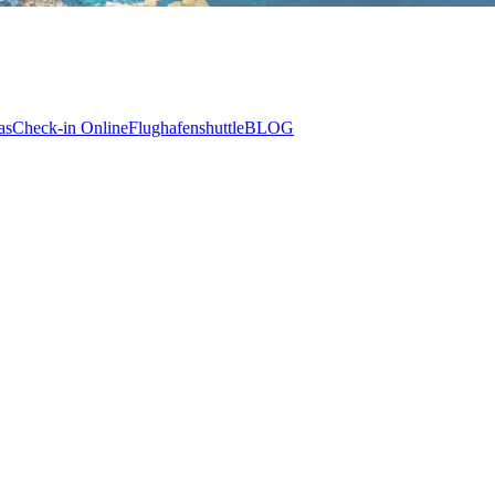
as
Check-in Online
Flughafenshuttle
BLOG