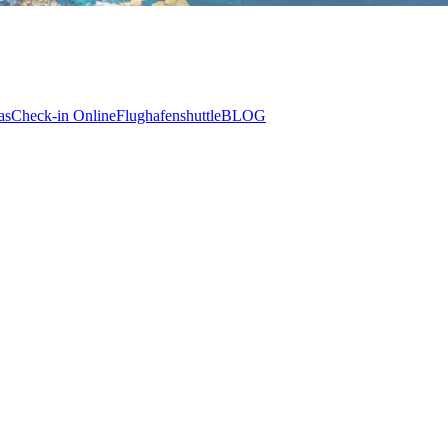
as
Check-in Online
Flughafenshuttle
BLOG