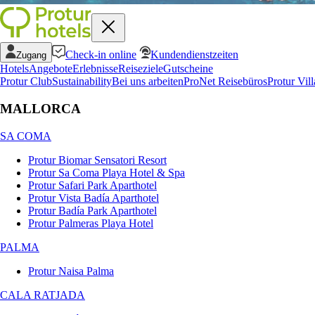
Check-in online
Kundendienstzeiten
Zugang
Hotels
Angebote
Erlebnisse
Reiseziele
Gutscheine
Protur Club
Sustainability
Bei uns arbeiten
ProNet Reisebüros
Protur Vill
MALLORCA
SA COMA
Protur Biomar Sensatori Resort
Protur Sa Coma Playa Hotel & Spa
Protur Safari Park Aparthotel
Protur Vista Badía Aparthotel
Protur Badía Park Aparthotel
Protur Palmeras Playa Hotel
PALMA
Protur Naisa Palma
CALA RATJADA