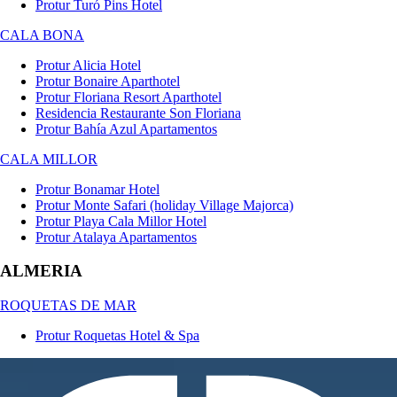
Protur Turó Pins Hotel
CALA BONA
Protur Alicia Hotel
Protur Bonaire Aparthotel
Protur Floriana Resort Aparthotel
Residencia Restaurante Son Floriana
Protur Bahía Azul Apartamentos
CALA MILLOR
Protur Bonamar Hotel
Protur Monte Safari (holiday Village Majorca)
Protur Playa Cala Millor Hotel
Protur Atalaya Apartamentos
ALMERIA
ROQUETAS DE MAR
Protur Roquetas Hotel & Spa