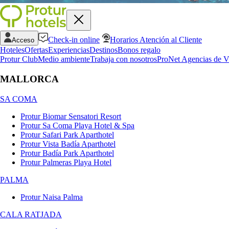
Check-in online
Horarios Atención al Cliente
Acceso
Hoteles
Ofertas
Experiencias
Destinos
Bonos regalo
Protur Club
Medio ambiente
Trabaja con nosotros
ProNet Agencias de V
MALLORCA
SA COMA
Protur Biomar Sensatori Resort
Protur Sa Coma Playa Hotel & Spa
Protur Safari Park Aparthotel
Protur Vista Badía Aparthotel
Protur Badía Park Aparthotel
Protur Palmeras Playa Hotel
PALMA
Protur Naisa Palma
CALA RATJADA