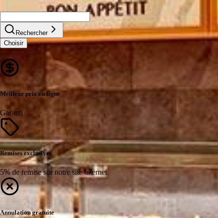
Rechercher
Choisir
Meilleur prix en ligne
Garanti
Remises exclusives
5% de remise sur notre site internet
Annulation gratuite