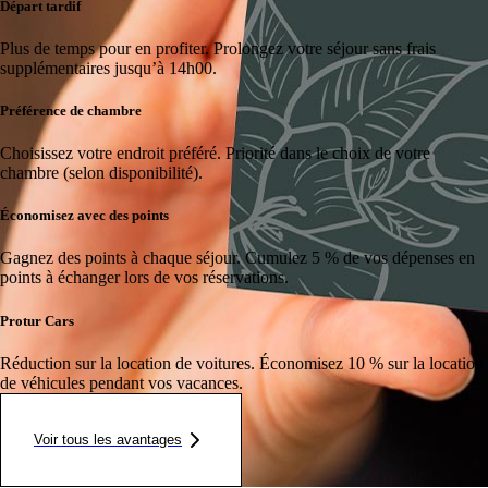
Départ tardif
Plus de temps pour en profiter.
Prolongez votre séjour sans frais
supplémentaires jusqu’à 14h00.
Préférence de chambre
Choisissez votre endroit préféré.
Priorité dans le choix de votre
chambre (selon disponibilité).
Économisez avec des points
Gagnez des points à chaque séjour.
Cumulez 5 % de vos dépenses en
points à échanger lors de vos réservations.
Protur Cars
Réduction sur la location de voitures.
Économisez 10 % sur la location
de véhicules pendant vos vacances.
Voir tous les avantages