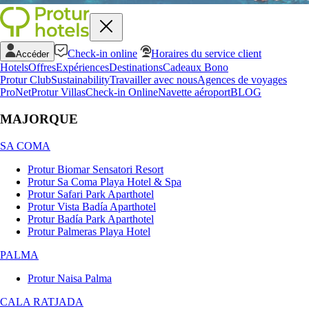
Check-in online
Horaires du service client
Accéder
Hotels
Offres
Expériences
Destinations
Cadeaux Bono
Protur Club
Sustainability
Travailler avec nous
Agences de voyages
ProNet
Protur Villas
Check-in Online
Navette aéroport
BLOG
MAJORQUE
SA COMA
Protur Biomar Sensatori Resort
Protur Sa Coma Playa Hotel & Spa
Protur Safari Park Aparthotel
Protur Vista Badía Aparthotel
Protur Badía Park Aparthotel
Protur Palmeras Playa Hotel
PALMA
Protur Naisa Palma
CALA RATJADA