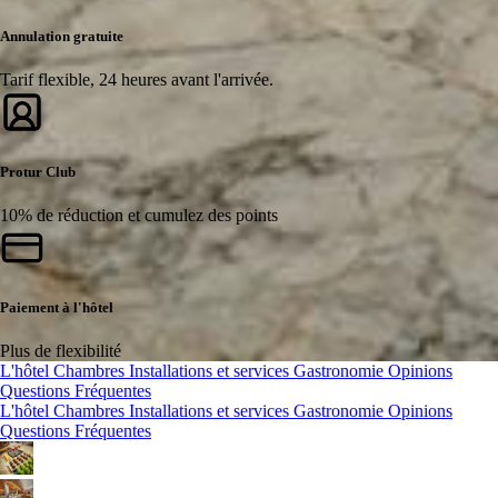
Annulation gratuite
Tarif flexible, 24 heures avant l'arrivée.
Protur Club
10% de réduction et cumulez des points
Paiement à l'hôtel
Plus de flexibilité
L'hôtel
Chambres
Installations et services
Gastronomie
Opinions
Questions Fréquentes
L'hôtel
Chambres
Installations et services
Gastronomie
Opinions
Questions Fréquentes