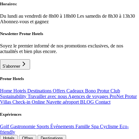
Horaires:
Du lundi au vendredi de 8h00 à 18h00
Les samedis de 8h30 à 13h30
Abonnez-vous et gagnez
Newsletter Protur Hotels
Soyez le premier informé de nos promotions exclusives, de nos
actualités et bien plus encore.
S'abonner
Protur Hotels
Home
Hotels
Destinations
Offers
Cadeaux Bono
Protur Club
Sustainability
Travailler avec nous
Agences de voyages ProNet
Protur
Villas
Check-in Online
Navette aéroport
BLOG
Contact
Expériences
Golf
Gastronomie
Sports
Événements
Famille
Spa
Cyclisme
Eco-
friendly
Hotels
Offres
Destinations