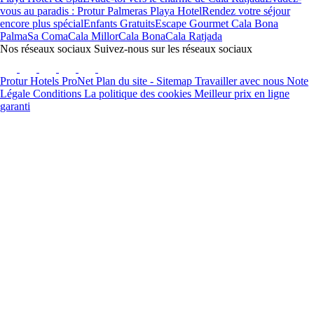
vous au paradis : Protur Palmeras Playa Hotel
Rendez votre séjour
encore plus spécial
Enfants Gratuits
Escape Gourmet Cala Bona
Palma
Sa Coma
Cala Millor
Cala Bona
Cala Ratjada
Nos réseaux sociaux
Suivez-nous sur les réseaux sociaux
Protur Hotels
ProNet
Plan du site - Sitemap
Travailler avec nous
Note
Légale
Conditions
La politique des cookies
Meilleur prix en ligne
garanti