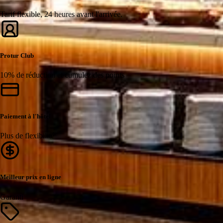
Tarif flexible, 24 heures avant l'arrivée.
Protur Club
10% de réduction et cumulez des points
Paiement à l'hôtel
Plus de flexibilité
Meilleur prix en ligne
Garanti