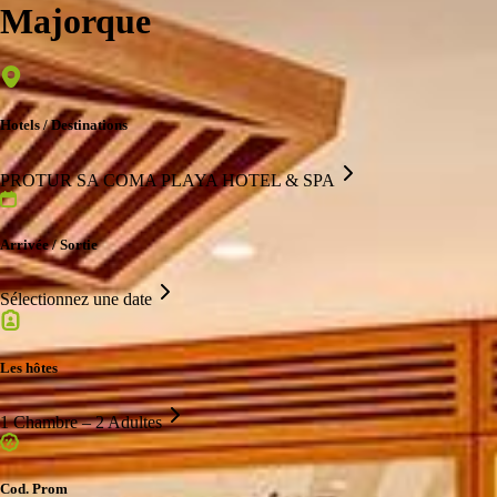
Majorque
Hotels / Destinations
PROTUR SA COMA PLAYA HOTEL & SPA
Arrivée / Sortie
Sélectionnez une date
Les hôtes
1 Chambre – 2 Adultes
Cod. Prom