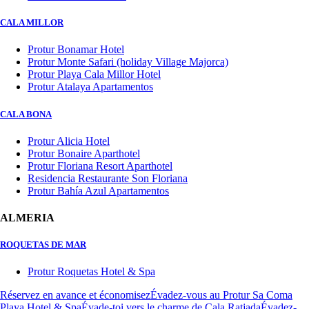
CALA MILLOR
Protur Bonamar Hotel
Protur Monte Safari (holiday Village Majorca)
Protur Playa Cala Millor Hotel
Protur Atalaya Apartamentos
CALA BONA
Protur Alicia Hotel
Protur Bonaire Aparthotel
Protur Floriana Resort Aparthotel
Residencia Restaurante Son Floriana
Protur Bahía Azul Apartamentos
ALMERIA
ROQUETAS DE MAR
Protur Roquetas Hotel & Spa
Réservez en avance et économisez
Évadez-vous au Protur Sa Coma
Playa Hotel & Spa
Évade-toi vers le charme de Cala Ratjada
Évadez-