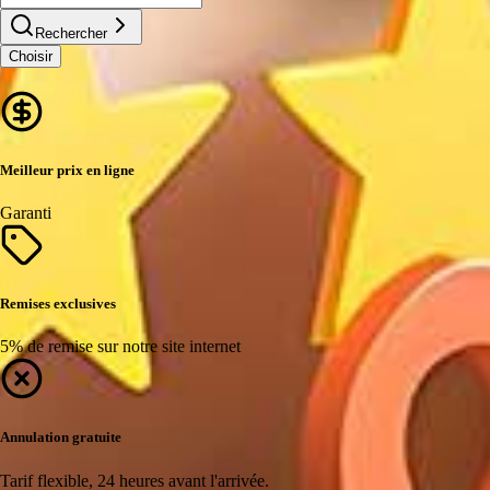
Rechercher
Choisir
Meilleur prix en ligne
Garanti
Remises exclusives
5% de remise sur notre site internet
Annulation gratuite
Tarif flexible, 24 heures avant l'arrivée.