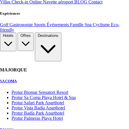
Villas
Check-in Online
Navette aéroport
BLOG
Contact
Expériences
Golf
Gastronomie
Sports
Événements
Famille
Spa
Cyclisme
Eco-
friendly
Hotels
Offres
Destinations
MAJORQUE
SA COMA
Protur Biomar Sensatori Resort
Protur Sa Coma Playa Hotel & Spa
Protur Safari Park Aparthotel
Protur Vista Badía Aparthotel
Protur Badía Park Aparthotel
Protur Palmeras Playa Hotel