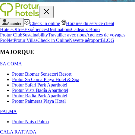
Check-in online
Horaires du service client
Accéder
Hotels
Offres
Expériences
Destinations
Cadeaux Bono
Protur Club
Sustainability
Travailler avec nous
Agences de voyages
ProNet
Protur Villas
Check-in Online
Navette aéroport
BLOG
MAJORQUE
SA COMA
Protur Biomar Sensatori Resort
Protur Sa Coma Playa Hotel & Spa
Protur Safari Park Aparthotel
Protur Vista Badía Aparthotel
Protur Badía Park Aparthotel
Protur Palmeras Playa Hotel
PALMA
Protur Naisa Palma
CALA RATJADA