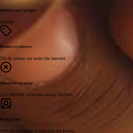
Meilleur prix en ligne
Garanti
Remises exclusives
5% de remise sur notre site internet
Annulation gratuite
Tarif flexible, 24 heures avant l'arrivée.
Protur Club
10% de réduction et cumulez des points