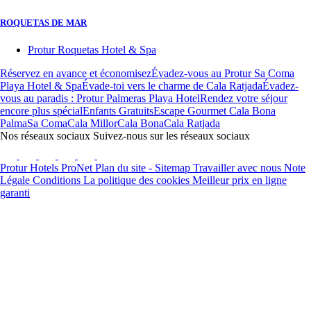
ROQUETAS DE MAR
Protur Roquetas Hotel & Spa
Réservez en avance et économisez
Évadez-vous au Protur Sa Coma
Playa Hotel & Spa
Évade-toi vers le charme de Cala Ratjada
Évadez-
vous au paradis : Protur Palmeras Playa Hotel
Rendez votre séjour
encore plus spécial
Enfants Gratuits
Escape Gourmet Cala Bona
Palma
Sa Coma
Cala Millor
Cala Bona
Cala Ratjada
Nos réseaux sociaux
Suivez-nous sur les réseaux sociaux
Protur Hotels
ProNet
Plan du site - Sitemap
Travailler avec nous
Note
Légale
Conditions
La politique des cookies
Meilleur prix en ligne
garanti