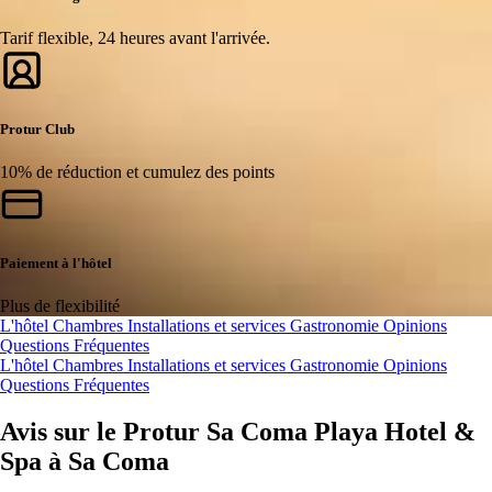
Tarif flexible, 24 heures avant l'arrivée.
Protur Club
10% de réduction et cumulez des points
Paiement à l'hôtel
Plus de flexibilité
L'hôtel
Chambres
Installations et services
Gastronomie
Opinions
Questions Fréquentes
L'hôtel
Chambres
Installations et services
Gastronomie
Opinions
Questions Fréquentes
Avis sur le Protur Sa Coma Playa Hotel &
Spa à Sa Coma