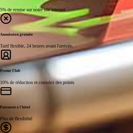
5% de remise sur notre site internet
Annulation gratuite
Tarif flexible, 24 heures avant l'arrivée.
Protur Club
10% de réduction et cumulez des points
Paiement à l'hôtel
Plus de flexibilité