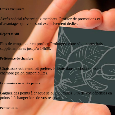
Offres exclusives
Accès spécial réservé aux membres.
Profitez de promotions et
d’avantages qui vous sont exclusivement dédiés.
Départ tardif
Plus de temps pour en profiter.
Prolongez votre séjour sans frais
supplémentaires jusqu’à 14h00.
Préférence de chambre
Choisissez votre endroit préféré.
Priorité dans le choix de votre
chambre (selon disponibilité).
Économisez avec des points
Gagnez des points à chaque séjour.
Cumulez 5 % de vos dépenses en
points à échanger lors de vos réservations.
Protur Cars