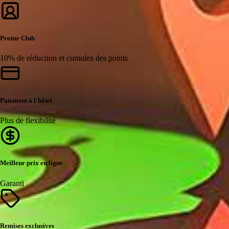
Protur Club
10% de réduction et cumulez des points
Paiement à l'hôtel
Plus de flexibilité
Meilleur prix en ligne
Garanti
Remises exclusives