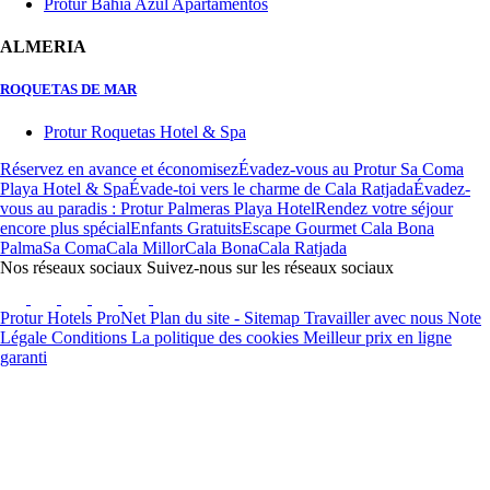
Protur Bahía Azul Apartamentos
ALMERIA
ROQUETAS DE MAR
Protur Roquetas Hotel & Spa
Réservez en avance et économisez
Évadez-vous au Protur Sa Coma
Playa Hotel & Spa
Évade-toi vers le charme de Cala Ratjada
Évadez-
vous au paradis : Protur Palmeras Playa Hotel
Rendez votre séjour
encore plus spécial
Enfants Gratuits
Escape Gourmet Cala Bona
Palma
Sa Coma
Cala Millor
Cala Bona
Cala Ratjada
Nos réseaux sociaux
Suivez-nous sur les réseaux sociaux
Protur Hotels
ProNet
Plan du site - Sitemap
Travailler avec nous
Note
Légale
Conditions
La politique des cookies
Meilleur prix en ligne
garanti