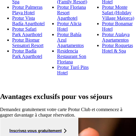
Spa
(Family Resort)
Hotel
Protur Palmeras
Protur Floriana
Protur Monte
Playa Hotel
Resort
Safari (Holiday
Protur Vista
Aparthotel
Village Majorca)
Badía Aparthotel
Protur Alicia
Protur Bonamar
Protur Safari
Hotel
Hotel
Park Aparthotel
Protur Bahía
Protur Atalaya
Protur Biomar
Azul
Apartamentos
Sensatori Resort
Apartamentos
Protur Roquetas
Protur Badía
Residencia
Hotel & Spa
Park Aparthotel
Restaurant Son
Floriana
Protur Turó Pins
Hotel
Avantages exclusifs pour vos séjours
Demandez gratuitement votre carte Protur Club et commencez à
gagner davantage à chaque réservation.
Inscrivez-vous gratuitement