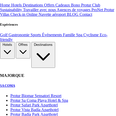
Home
Hotels
Destinations
Offers
Cadeaux Bono
Protur Club
Sustainability
Travailler avec nous
Agences de voyages ProNet
Protur
Villas
Check-in Online
Navette aéroport
BLOG
Contact
Expériences
Golf
Gastronomie
Sports
Événements
Famille
Spa
Cyclisme
Eco-
friendly
Hotels
Offres
Destinations
MAJORQUE
SA COMA
Protur Biomar Sensatori Resort
Protur Sa Coma Playa Hotel & Spa
Protur Safari Park Aparthotel
Protur Vista Badía Aparthotel
Protur Badía Park Aparthotel