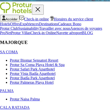
Check-in online
Horaires du service client
Accéder
Hotels
Offres
Expériences
Destinations
Cadeaux Bono
Protur Club
Sustainability
Travailler avec nous
Agences de voyages
ProNet
Protur Villas
Check-in Online
Navette aéroport
BLOG
MAJORQUE
SA COMA
Protur Biomar Sensatori Resort
Protur Sa Coma Playa Hotel & Spa
Protur Safari Park Aparthotel
Protur Vista Badía Aparthotel
Protur Badía Park Aparthotel
Protur Palmeras Playa Hotel
PALMA
Protur Naisa Palma
CALA RATJADA