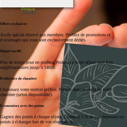
Offres exclusives
Accès spécial réservé aux membres.
Profitez de promotions et
d’avantages qui vous sont exclusivement dédiés.
Départ tardif
Plus de temps pour en profiter.
Prolongez votre séjour sans frais
supplémentaires jusqu’à 14h00.
Préférence de chambre
Choisissez votre endroit préféré.
Priorité dans le choix de votre
chambre (selon disponibilité).
Économisez avec des points
Gagnez des points à chaque séjour.
Cumulez 5 % de vos dépenses en
points à échanger lors de vos réservations.