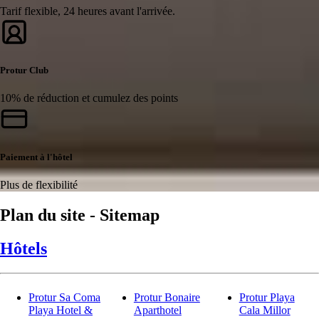
Tarif flexible, 24 heures avant l'arrivée.
Protur Club
10% de réduction et cumulez des points
Paiement à l'hôtel
Plus de flexibilité
Plan du site - Sitemap
Hôtels
Protur Sa Coma
Protur Bonaire
Protur Playa
Playa Hotel &
Aparthotel
Cala Millor