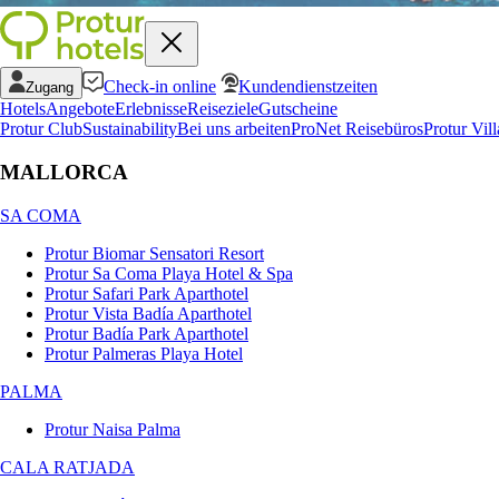
Check-in online
Kundendienstzeiten
Zugang
Hotels
Angebote
Erlebnisse
Reiseziele
Gutscheine
Protur Club
Sustainability
Bei uns arbeiten
ProNet Reisebüros
Protur Vill
MALLORCA
SA COMA
Protur Biomar Sensatori Resort
Protur Sa Coma Playa Hotel & Spa
Protur Safari Park Aparthotel
Protur Vista Badía Aparthotel
Protur Badía Park Aparthotel
Protur Palmeras Playa Hotel
PALMA
Protur Naisa Palma
CALA RATJADA