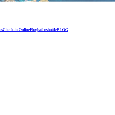
as
Check-in Online
Flughafenshuttle
BLOG