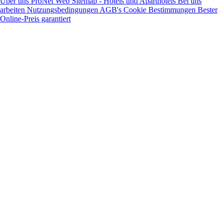
Über uns
ProNet
Web Sitemap - Hotels und Aparthotels
Bei uns
arbeiten
Nutzungsbedingungen
AGB's
Cookie Bestimmungen
Bester
Online-Preis garantiert