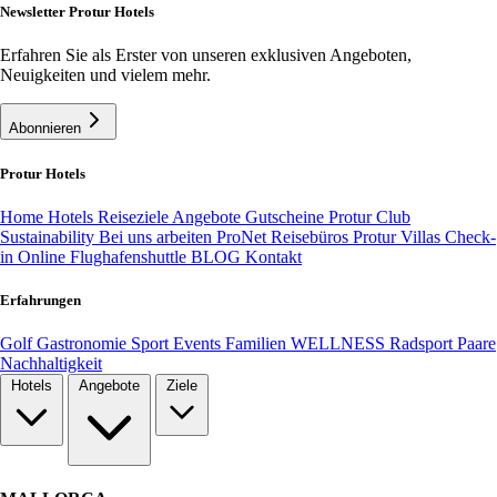
Newsletter Protur Hotels
Erfahren Sie als Erster von unseren exklusiven Angeboten,
Neuigkeiten und vielem mehr.
Abonnieren
Protur Hotels
Home
Hotels
Reiseziele
Angebote
Gutscheine
Protur Club
Sustainability
Bei uns arbeiten
ProNet Reisebüros
Protur Villas
Check-
in Online
Flughafenshuttle
BLOG
Kontakt
Erfahrungen
Golf
Gastronomie
Sport
Events
Familien
WELLNESS
Radsport
Paare
Nachhaltigkeit
Hotels
Angebote
Ziele