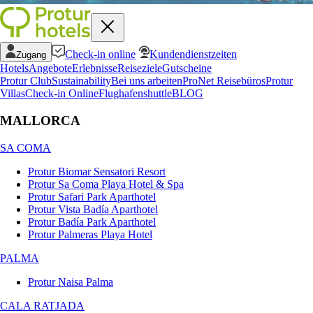
Check-in online
Kundendienstzeiten
Zugang
Hotels
Angebote
Erlebnisse
Reiseziele
Gutscheine
Protur Club
Sustainability
Bei uns arbeiten
ProNet Reisebüros
Protur
Villas
Check-in Online
Flughafenshuttle
BLOG
MALLORCA
SA COMA
Protur Biomar Sensatori Resort
Protur Sa Coma Playa Hotel & Spa
Protur Safari Park Aparthotel
Protur Vista Badía Aparthotel
Protur Badía Park Aparthotel
Protur Palmeras Playa Hotel
PALMA
Protur Naisa Palma
CALA RATJADA