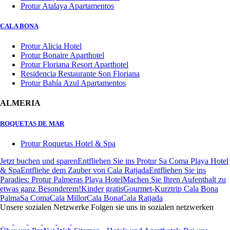
Protur Atalaya Apartamentos
CALA BONA
Protur Alicia Hotel
Protur Bonaire Aparthotel
Protur Floriana Resort Aparthotel
Residencia Restaurante Son Floriana
Protur Bahía Azul Apartamentos
ALMERIA
ROQUETAS DE MAR
Protur Roquetas Hotel & Spa
Jetzt buchen und sparen
Entfliehen Sie ins Protur Sa Coma Playa Hotel
& Spa
Entfliehe dem Zauber von Cala Ratjada
Entfliehen Sie ins
Paradies: Protur Palmeras Playa Hotel
Machen Sie Ihren Aufenthalt zu
etwas ganz Besonderem!
Kinder gratis
Gourmet-Kurztrip Cala Bona
Palma
Sa Coma
Cala Millor
Cala Bona
Cala Ratjada
Unsere sozialen Netzwerke
Folgen sie uns in sozialen netzwerken