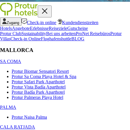
Check-in online
Kundendienstzeiten
Zugang
Hotels
Angebote
Erlebnisse
Reiseziele
Gutscheine
Protur Club
Sustainability
Bei uns arbeiten
ProNet Reisebüros
Protur
Villas
Check-in Online
Flughafenshuttle
BLOG
MALLORCA
SA COMA
Protur Biomar Sensatori Resort
Protur Sa Coma Playa Hotel & Spa
Protur Safari Park Aparthotel
Protur Vista Badía Aparthotel
Protur Badía Park Aparthotel
Protur Palmeras Playa Hotel
PALMA
Protur Naisa Palma
CALA RATJADA