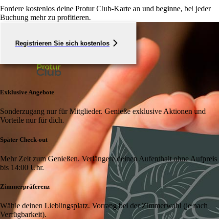
Fordere kostenlos deine Protur Club-Karte an und beginne, bei jeder
Buchung mehr zu profitieren.
Registrieren Sie sich kostenlos
Exklusive Angebote
Sonderzugang nur für Mitglieder. Genieße exklusive Aktionen und
Vorteile nur für dich.
Später Check-out
Mehr Zeit zum Genießen. Verlängere deinen Aufenthalt ohne Aufpreis
bis 14:00 Uhr.
Zimmerpräferenz
Wähle deinen Lieblingsplatz. Vorrang bei der Zimmerwahl (je nach
Verfügbarkeit).