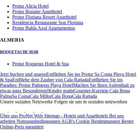
Protur Alicia Hotel
Protur Bonaire Aparthotel
Protur Floriana Resort Aparthotel
Residencia Restaurante Son Floriana
Protur Bahía Azul Apartamentos
ALMERIA
ROQUETAS DE MAR
Protur Roquetas Hotel & Spa
Jetzt buchen und sparen
Entfliehen Sie ins Protur Sa Coma Playa Hotel
& Spa
Entfliehe dem Zauber von Cala Ratjada
Entfliehen Sie ins
Paradies: Protur Palmeras Playa Hotel
Machen Sie Ihren Aufenthalt zu
etwas ganz Besonderem!
Kinder gratis
Gourmet-Kurztrip Cala Bona
Palma
Sa Coma
Cala Millor
Cala Bona
Cala Ratjada
Unsere sozialen Netzwerke
Folgen sie uns in sozialen netzwerken
Über uns
ProNet
Web Sitemap - Hotels und Aparthotels
Bei uns
arbeiten
Nutzungsbedingungen
AGB's
Cookie Bestimmungen
Bester
Online-Preis garantiert