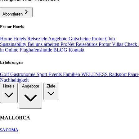
Abonnieren
Protur Hotels
Home
Hotels
Reiseziele
Angebote
Gutscheine
Protur Club
Sustainability
Bei uns arbeiten
ProNet Reisebüros
Protur Villas
Check-
in Online
Flughafenshuttle
BLOG
Kontakt
Erfahrungen
Golf
Gastronomie
Sport
Events
Familien
WELLNESS
Radsport
Paare
Nachhaltigkeit
Hotels
Angebote
Ziele
MALLORCA
SA COMA