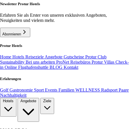
Newsletter Protur Hotels
Erfahren Sie als Erster von unseren exklusiven Angeboten,
Neuigkeiten und vielem mehr.
Abonnieren
Protur Hotels
Home
Hotels
Reiseziele
Angebote
Gutscheine
Protur Club
Sustainability
Bei uns arbeiten
ProNet Reisebüros
Protur Villas
Check-
in Online
Flughafenshuttle
BLOG
Kontakt
Erfahrungen
Golf
Gastronomie
Sport
Events
Familien
WELLNESS
Radsport
Paare
Nachhaltigkeit
Hotels
Angebote
Ziele