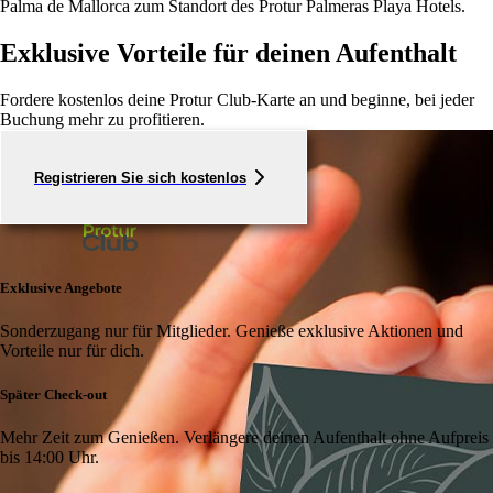
Palma de Mallorca zum Standort des Protur Palmeras Playa Hotels.
Exklusive Vorteile für deinen Aufenthalt
Fordere kostenlos deine Protur Club-Karte an und beginne, bei jeder
Buchung mehr zu profitieren.
Registrieren Sie sich kostenlos
Exklusive Angebote
Sonderzugang nur für Mitglieder. Genieße exklusive Aktionen und
Vorteile nur für dich.
Später Check-out
Mehr Zeit zum Genießen. Verlängere deinen Aufenthalt ohne Aufpreis
bis 14:00 Uhr.