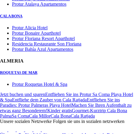
Protur Atalaya Apartamentos
CALA BONA
Protur Alicia Hotel
Protur Bonaire Aparthotel
Protur Floriana Resort Aparthotel
Residencia Restaurante Son Floriana
Protur Bahía Azul Apartamentos
ALMERIA
ROQUETAS DE MAR
Protur Roquetas Hotel & Spa
Jetzt buchen und sparen
Entfliehen Sie ins Protur Sa Coma Playa Hotel
& Spa
Entfliehe dem Zauber von Cala Ratjada
Entfliehen Sie ins
Paradies: Protur Palmeras Playa Hotel
Machen Sie Ihren Aufenthalt zu
etwas ganz Besonderem!
Kinder gratis
Gourmet-Kurztrip Cala Bona
Palma
Sa Coma
Cala Millor
Cala Bona
Cala Ratjada
Unsere sozialen Netzwerke
Folgen sie uns in sozialen netzwerken