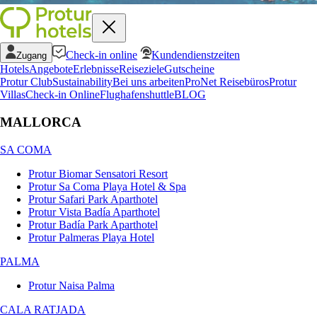
Check-in online
Kundendienstzeiten
Zugang
Hotels
Angebote
Erlebnisse
Reiseziele
Gutscheine
Protur Club
Sustainability
Bei uns arbeiten
ProNet Reisebüros
Protur
Villas
Check-in Online
Flughafenshuttle
BLOG
MALLORCA
SA COMA
Protur Biomar Sensatori Resort
Protur Sa Coma Playa Hotel & Spa
Protur Safari Park Aparthotel
Protur Vista Badía Aparthotel
Protur Badía Park Aparthotel
Protur Palmeras Playa Hotel
PALMA
Protur Naisa Palma
CALA RATJADA