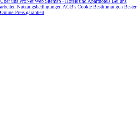
Über uns
ProNet
Web Sitemap - Hotels und Aparthotels
Bei uns
arbeiten
Nutzungsbedingungen
AGB's
Cookie Bestimmungen
Bester
Online-Preis garantiert