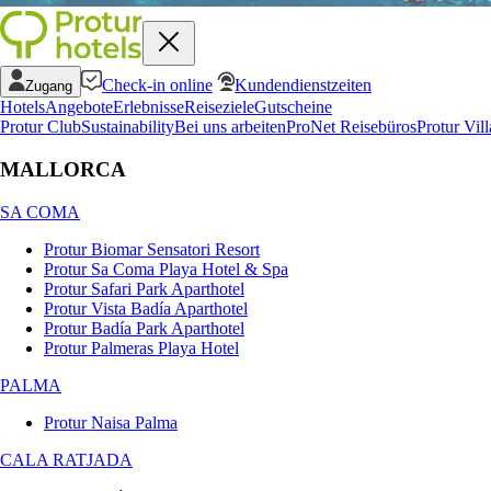
Check-in online
Kundendienstzeiten
Zugang
Hotels
Angebote
Erlebnisse
Reiseziele
Gutscheine
Protur Club
Sustainability
Bei uns arbeiten
ProNet Reisebüros
Protur Vill
MALLORCA
SA COMA
Protur Biomar Sensatori Resort
Protur Sa Coma Playa Hotel & Spa
Protur Safari Park Aparthotel
Protur Vista Badía Aparthotel
Protur Badía Park Aparthotel
Protur Palmeras Playa Hotel
PALMA
Protur Naisa Palma
CALA RATJADA