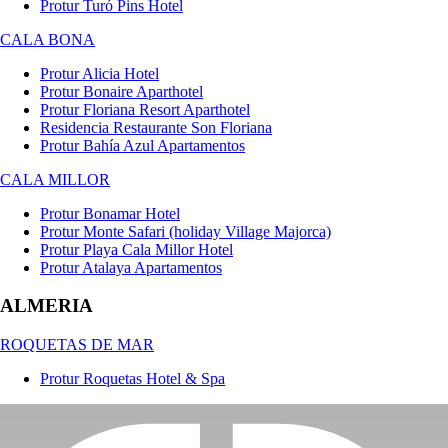
Protur Turó Pins Hotel
CALA BONA
Protur Alicia Hotel
Protur Bonaire Aparthotel
Protur Floriana Resort Aparthotel
Residencia Restaurante Son Floriana
Protur Bahía Azul Apartamentos
CALA MILLOR
Protur Bonamar Hotel
Protur Monte Safari (holiday Village Majorca)
Protur Playa Cala Millor Hotel
Protur Atalaya Apartamentos
ALMERIA
ROQUETAS DE MAR
Protur Roquetas Hotel & Spa