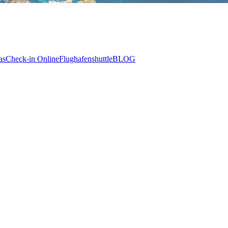
as
Check-in Online
Flughafenshuttle
BLOG