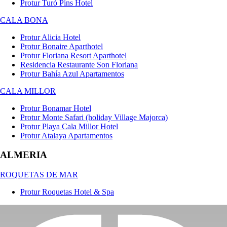
Protur Turó Pins Hotel
CALA BONA
Protur Alicia Hotel
Protur Bonaire Aparthotel
Protur Floriana Resort Aparthotel
Residencia Restaurante Son Floriana
Protur Bahía Azul Apartamentos
CALA MILLOR
Protur Bonamar Hotel
Protur Monte Safari (holiday Village Majorca)
Protur Playa Cala Millor Hotel
Protur Atalaya Apartamentos
ALMERIA
ROQUETAS DE MAR
Protur Roquetas Hotel & Spa