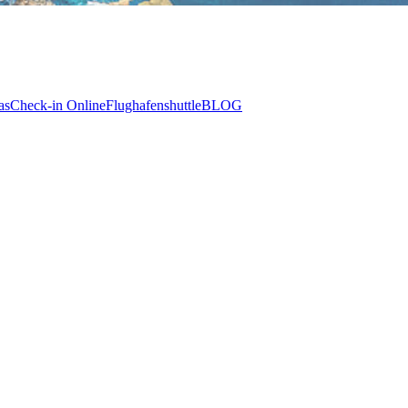
as
Check-in Online
Flughafenshuttle
BLOG