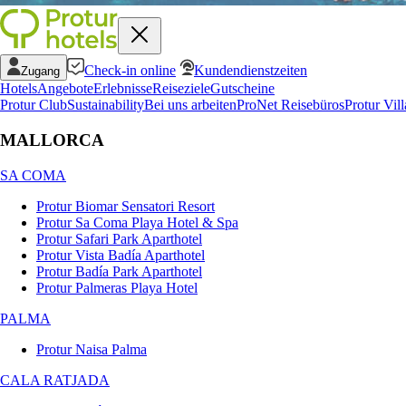
Check-in online
Kundendienstzeiten
Zugang
Hotels
Angebote
Erlebnisse
Reiseziele
Gutscheine
Protur Club
Sustainability
Bei uns arbeiten
ProNet Reisebüros
Protur Vill
MALLORCA
SA COMA
Protur Biomar Sensatori Resort
Protur Sa Coma Playa Hotel & Spa
Protur Safari Park Aparthotel
Protur Vista Badía Aparthotel
Protur Badía Park Aparthotel
Protur Palmeras Playa Hotel
PALMA
Protur Naisa Palma
CALA RATJADA