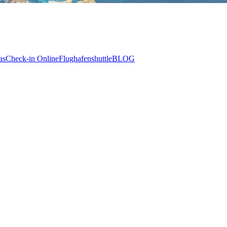
as
Check-in Online
Flughafenshuttle
BLOG