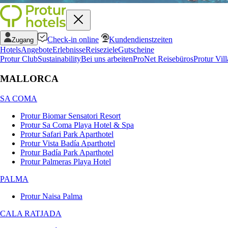
Check-in online
Kundendienstzeiten
Zugang
Hotels
Angebote
Erlebnisse
Reiseziele
Gutscheine
Protur Club
Sustainability
Bei uns arbeiten
ProNet Reisebüros
Protur Vill
MALLORCA
SA COMA
Protur Biomar Sensatori Resort
Protur Sa Coma Playa Hotel & Spa
Protur Safari Park Aparthotel
Protur Vista Badía Aparthotel
Protur Badía Park Aparthotel
Protur Palmeras Playa Hotel
PALMA
Protur Naisa Palma
CALA RATJADA