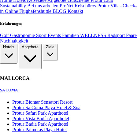
Home
Hotels
Reiseziele
Angebote
Gutscheine
Protur Club
Sustainability
Bei uns arbeiten
ProNet Reisebüros
Protur Villas
Check-
in Online
Flughafenshuttle
BLOG
Kontakt
Erfahrungen
Golf
Gastronomie
Sport
Events
Familien
WELLNESS
Radsport
Paare
Nachhaltigkeit
Hotels
Angebote
Ziele
MALLORCA
SA COMA
Protur Biomar Sensatori Resort
Protur Sa Coma Playa Hotel & Spa
Protur Safari Park Aparthotel
Protur Vista Badía Aparthotel
Protur Badía Park Aparthotel
Protur Palmeras Playa Hotel