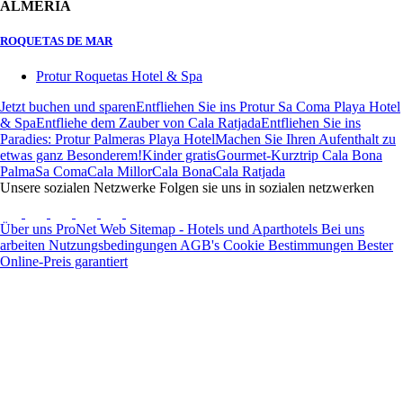
ALMERIA
ROQUETAS DE MAR
Protur Roquetas Hotel & Spa
Jetzt buchen und sparen
Entfliehen Sie ins Protur Sa Coma Playa Hotel
& Spa
Entfliehe dem Zauber von Cala Ratjada
Entfliehen Sie ins
Paradies: Protur Palmeras Playa Hotel
Machen Sie Ihren Aufenthalt zu
etwas ganz Besonderem!
Kinder gratis
Gourmet-Kurztrip Cala Bona
Palma
Sa Coma
Cala Millor
Cala Bona
Cala Ratjada
Unsere sozialen Netzwerke
Folgen sie uns in sozialen netzwerken
Über uns
ProNet
Web Sitemap - Hotels und Aparthotels
Bei uns
arbeiten
Nutzungsbedingungen
AGB's
Cookie Bestimmungen
Bester
Online-Preis garantiert