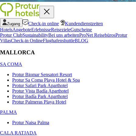
Check-in online
Kundendienstzeiten
Zugang
Hotels
Angebote
Erlebnisse
Reiseziele
Gutscheine
Protur Club
Sustainability
Bei uns arbeiten
ProNet Reisebüros
Protur
Villas
Check-in Online
Flughafenshuttle
BLOG
MALLORCA
SA COMA
Protur Biomar Sensatori Resort
Protur Sa Coma Playa Hotel & Spa
Protur Safari Park Aparthotel
Protur Vista Badía Aparthotel
Protur Badía Park Aparthotel
Protur Palmeras Playa Hotel
PALMA
Protur Naisa Palma
CALA RATJADA