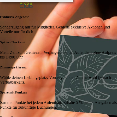
Exklusive Angebote
Sonderzugang nur für Mitglieder. Genieße exklusive Aktionen und
Vorteile nur für dich.
Später Check-out
Mehr Zeit zum Genießen. Verlängere deinen Aufenthalt ohne Aufpreis
bis 14:00 Uhr.
Zimmerpräferenz
Wähle deinen Lieblingsplatz. Vorrang bei der Zimmerwahl (je nach
Verfügbarkeit).
Spare mit Punkten
Sammle Punkte bei jedem Aufenthalt. Erhalte 5 % deiner Ausgaben als
Punkte für zukünftige Buchungen.