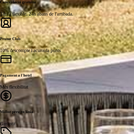
Cancel·lació gratuïta
Tarifa flexible, 24h abans de l'arribada.
Protur Club
10% descompte i acumula punts
Pagament a l'hotel
Més flexibilitat
Millor preu en línia
Garantit