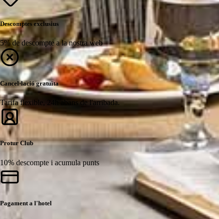
Descomptes exclusius
5% de descompte a la nostra web
Cancel·lació gratuïta
Tarifa flexible, 24h abans de l'arribada.
Protur Club
10% descompte i acumula punts
Pagament a l'hotel