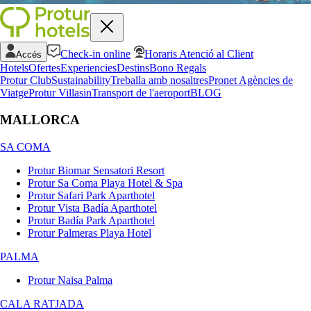
Check-in online
Horaris Atenció al Client
Accés
Hotels
Ofertes
Experiencies
Destins
Bono Regals
Protur Club
Sustainability
Treballa amb nosaltres
Pronet Agències de
Viatge
Protur Villas
in
Transport de l'aeroport
BLOG
MALLORCA
SA COMA
Protur Biomar Sensatori Resort
Protur Sa Coma Playa Hotel & Spa
Protur Safari Park Aparthotel
Protur Vista Badía Aparthotel
Protur Badía Park Aparthotel
Protur Palmeras Playa Hotel
PALMA
Protur Naisa Palma
CALA RATJADA