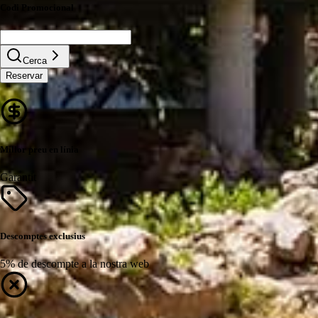
Codi Promocional
Cerca
Reservar
Millor preu en línia
Garantit
Descomptes exclusius
5% de descompte a la nostra web