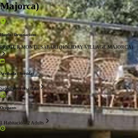
Majorca)
Hotels / Destinacions
PROTUR MONTE SAFARI (HOLIDAY VILLAGE MAJORCA)
Arribada / Sortida
Selecciona una data
Ocupants
1 Habitació – 2 Adults