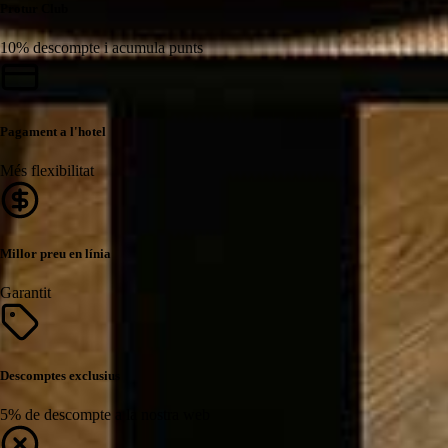
Protur Club
10% descompte i acumula punts
Pagament a l'hotel
Més flexibilitat
Millor preu en línia
Garantit
Descomptes exclusius
5% de descompte a la nostra web