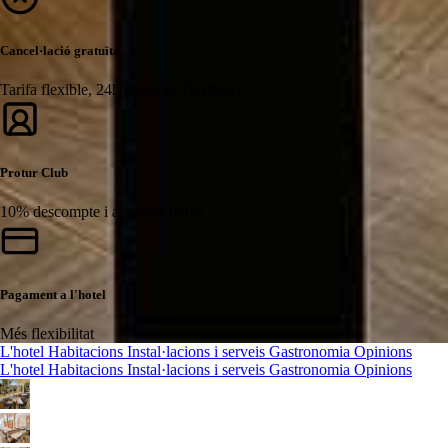
Cancel·lació gratuïta
Tarifa flexible, 24h abans de l'arribada.
Protur Club
10% descompte i acumula punts
Pagament a l'hotel
Més flexibilitat
L'hotel
Habitacions
Instal·lacions i serveis
Gastronomia
Opinions
L'hotel
Habitacions
Instal·lacions i serveis
Gastronomia
Opinions