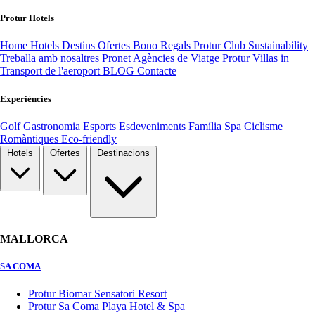
Protur Hotels
Home
Hotels
Destins
Ofertes
Bono Regals
Protur Club
Sustainability
Treballa amb nosaltres
Pronet Agències de Viatge
Protur Villas
in
Transport de l'aeroport
BLOG
Contacte
Experiències
Golf
Gastronomia
Esports
Esdeveniments
Família
Spa
Ciclisme
Romàntiques
Eco-friendly
Hotels
Ofertes
Destinacions
MALLORCA
SA COMA
Protur Biomar Sensatori Resort
Protur Sa Coma Playa Hotel & Spa