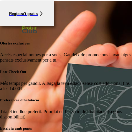
Registra't gratis
Ofertes exclusives
Accés especial només per a socis.
Gaudeix de promocions i avantatges
pensats exclusivament per a tu.
Late Check-Out
Més temps per gaudir.
Allarga la teva estada sense cost addicional fins
a les 14.00 h.
Preferència d’habitació
Tria el teu lloc preferit.
Prioritat en l’elecció de l’habitació (segons
disponibilitat).
Estalvia amb punts