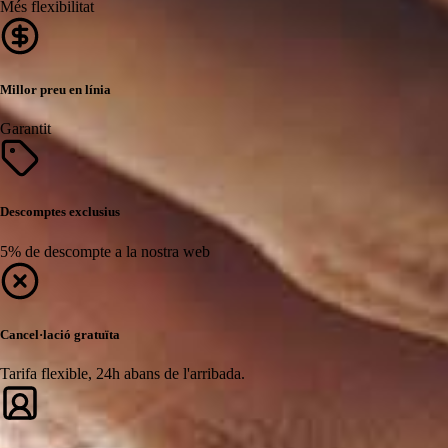
Més flexibilitat
Millor preu en línia
Garantit
Descomptes exclusius
5% de descompte a la nostra web
Cancel·lació gratuïta
Tarifa flexible, 24h abans de l'arribada.