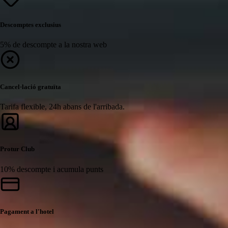
Descomptes exclusius
5% de descompte a la nostra web
Cancel·lació gratuïta
Tarifa flexible, 24h abans de l'arribada.
Protur Club
10% descompte i acumula punts
Pagament a l'hotel