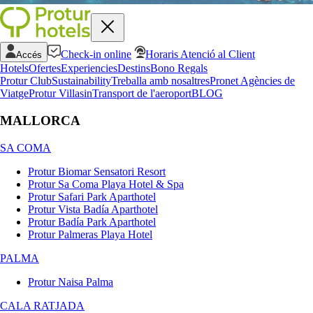
Check-in online
Horaris Atenció al Client
Accés
Hotels
Ofertes
Experiencies
Destins
Bono Regals
Protur Club
Sustainability
Treballa amb nosaltres
Pronet Agències de
Viatge
Protur Villas
in
Transport de l'aeroport
BLOG
MALLORCA
SA COMA
Protur Biomar Sensatori Resort
Protur Sa Coma Playa Hotel & Spa
Protur Safari Park Aparthotel
Protur Vista Badía Aparthotel
Protur Badía Park Aparthotel
Protur Palmeras Playa Hotel
PALMA
Protur Naisa Palma
CALA RATJADA