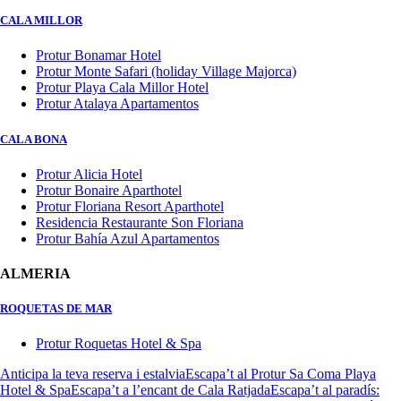
CALA MILLOR
Protur Bonamar Hotel
Protur Monte Safari (holiday Village Majorca)
Protur Playa Cala Millor Hotel
Protur Atalaya Apartamentos
CALA BONA
Protur Alicia Hotel
Protur Bonaire Aparthotel
Protur Floriana Resort Aparthotel
Residencia Restaurante Son Floriana
Protur Bahía Azul Apartamentos
ALMERIA
ROQUETAS DE MAR
Protur Roquetas Hotel & Spa
Anticipa la teva reserva i estalvia
Escapa’t al Protur Sa Coma Playa
Hotel & Spa
Escapa’t a l’encant de Cala Ratjada
Escapa’t al paradís: