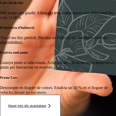
Late Check-Out
Més temps per gaudir.
Allarga la teva estada sense cost addicional fins
a les 14.00 h.
Preferència d’habitació
Tria el teu lloc preferit.
Prioritat en l’elecció de l’habitació (segons
disponibilitat).
Estalvia amb punts
Guanya punts a cada estada.
Acumula un 5 % de les teves despeses en
punts per bescanviar en reserves.
Protur Cars
Descompte en lloguer de cotxes.
Estalvia un 10 % en el lloguer de
vehicles durant les vacances.
Veure tots els avantatges