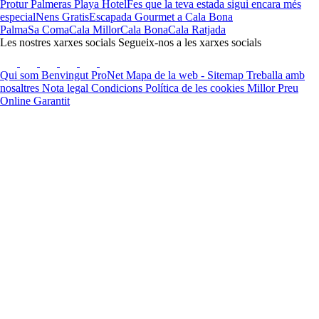
Protur Palmeras Playa Hotel
Fes que la teva estada sigui encara més
especial
Nens Gratis
Escapada Gourmet a Cala Bona
Palma
Sa Coma
Cala Millor
Cala Bona
Cala Ratjada
Les nostres xarxes socials
Segueix-nos a les xarxes socials
Qui som
Benvingut ProNet
Mapa de la web - Sitemap
Treballa amb
nosaltres
Nota legal
Condicions
Política de les cookies
Millor Preu
Online Garantit