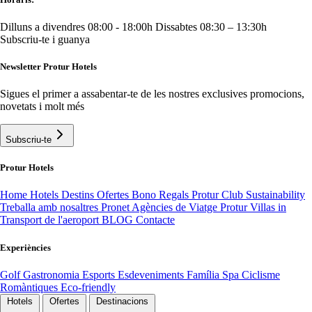
Dilluns a divendres 08:00 - 18:00h
Dissabtes 08:30 – 13:30h
Subscriu-te i guanya
Newsletter Protur Hotels
Sigues el primer a assabentar-te de les nostres exclusives promocions,
novetats i molt més
Subscriu-te
Protur Hotels
Home
Hotels
Destins
Ofertes
Bono Regals
Protur Club
Sustainability
Treballa amb nosaltres
Pronet Agències de Viatge
Protur Villas
in
Transport de l'aeroport
BLOG
Contacte
Experiències
Golf
Gastronomia
Esports
Esdeveniments
Família
Spa
Ciclisme
Romàntiques
Eco-friendly
Hotels
Ofertes
Destinacions