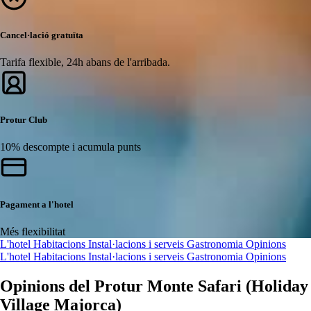
Cancel·lació gratuïta
Tarifa flexible, 24h abans de l'arribada.
Protur Club
10% descompte i acumula punts
Pagament a l'hotel
Més flexibilitat
L'hotel
Habitacions
Instal·lacions i serveis
Gastronomia
Opinions
L'hotel
Habitacions
Instal·lacions i serveis
Gastronomia
Opinions
Opinions del Protur Monte Safari (Holiday
Village Majorca)