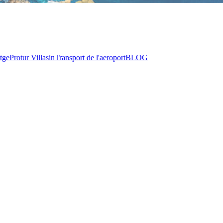
tge
Protur Villas
in
Transport de l'aeroport
BLOG