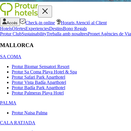
Check-in online
Horaris Atenció al Client
Accés
Hotels
Ofertes
Experiencies
Destins
Bono Regals
Protur Club
Sustainability
Treballa amb nosaltres
Pronet Agències de Via
MALLORCA
SA COMA
Protur Biomar Sensatori Resort
Protur Sa Coma Playa Hotel & Spa
Protur Safari Park Aparthotel
Protur Vista Badía Aparthotel
Protur Badía Park Aparthotel
Protur Palmeras Playa Hotel
PALMA
Protur Naisa Palma
CALA RATJADA