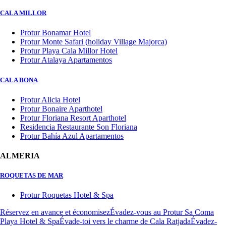
CALA MILLOR
Protur Bonamar Hotel
Protur Monte Safari (holiday Village Majorca)
Protur Playa Cala Millor Hotel
Protur Atalaya Apartamentos
CALA BONA
Protur Alicia Hotel
Protur Bonaire Aparthotel
Protur Floriana Resort Aparthotel
Residencia Restaurante Son Floriana
Protur Bahía Azul Apartamentos
ALMERIA
ROQUETAS DE MAR
Protur Roquetas Hotel & Spa
Réservez en avance et économisez
Évadez-vous au Protur Sa Coma
Playa Hotel & Spa
Évade-toi vers le charme de Cala Ratjada
Évadez-