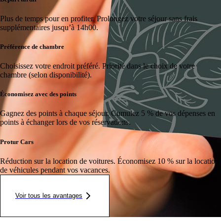
Plus de temps pour en profiter.
Prolongez votre séjour sans frais
supplémentaires jusqu’à 14h00.
Préférence de chambre
Choisissez votre endroit préféré.
Priorité dans le choix de votre
chambre (selon disponibilité).
Économisez avec des points
Gagnez des points à chaque séjour.
Cumulez 5 % de vos dépenses en
points à échanger lors de vos réservations.
Protur Cars
Réduction sur la location de voitures.
Économisez 10 % sur la location
de véhicules pendant vos vacances.
Voir tous les avantages