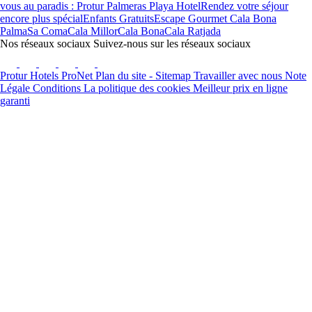
vous au paradis : Protur Palmeras Playa Hotel
Rendez votre séjour
encore plus spécial
Enfants Gratuits
Escape Gourmet Cala Bona
Palma
Sa Coma
Cala Millor
Cala Bona
Cala Ratjada
Nos réseaux sociaux
Suivez-nous sur les réseaux sociaux
Protur Hotels
ProNet
Plan du site - Sitemap
Travailler avec nous
Note
Légale
Conditions
La politique des cookies
Meilleur prix en ligne
garanti