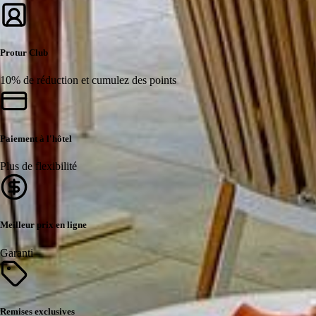
Protur Club
10% de réduction et cumulez des points
Paiement à l'hôtel
Plus de flexibilité
Meilleur prix en ligne
Garanti
Remises exclusives