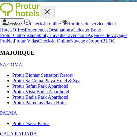
Check-in online
Horaires du service client
Accéder
Hotels
Offres
Expériences
Destinations
Cadeaux Bono
Protur Club
Sustainability
Travailler avec nous
Agences de voyages
ProNet
Protur Villas
Check-in Online
Navette aéroport
BLOG
MAJORQUE
SA COMA
Protur Biomar Sensatori Resort
Protur Sa Coma Playa Hotel & Spa
Protur Safari Park Aparthotel
Protur Vista Badía Aparthotel
Protur Badía Park Aparthotel
Protur Palmeras Playa Hotel
PALMA
Protur Naisa Palma
CALA RATJADA