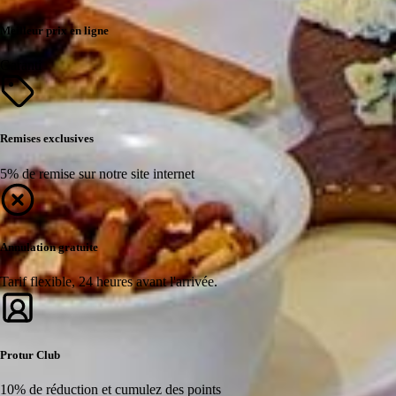
Meilleur prix en ligne
Garanti
Remises exclusives
5% de remise sur notre site internet
Annulation gratuite
Tarif flexible, 24 heures avant l'arrivée.
Protur Club
10% de réduction et cumulez des points