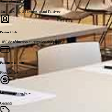
Annulation gratuite
Tarif flexible, 24 heures avant l'arrivée.
Protur Club
10% de réduction et cumulez des points
Paiement à l'hôtel
Plus de flexibilité
Meilleur prix en ligne
Garanti