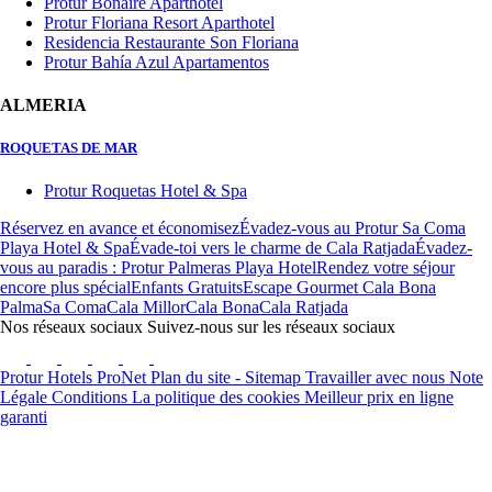
Protur Bonaire Aparthotel
Protur Floriana Resort Aparthotel
Residencia Restaurante Son Floriana
Protur Bahía Azul Apartamentos
ALMERIA
ROQUETAS DE MAR
Protur Roquetas Hotel & Spa
Réservez en avance et économisez
Évadez-vous au Protur Sa Coma
Playa Hotel & Spa
Évade-toi vers le charme de Cala Ratjada
Évadez-
vous au paradis : Protur Palmeras Playa Hotel
Rendez votre séjour
encore plus spécial
Enfants Gratuits
Escape Gourmet Cala Bona
Palma
Sa Coma
Cala Millor
Cala Bona
Cala Ratjada
Nos réseaux sociaux
Suivez-nous sur les réseaux sociaux
Protur Hotels
ProNet
Plan du site - Sitemap
Travailler avec nous
Note
Légale
Conditions
La politique des cookies
Meilleur prix en ligne
garanti