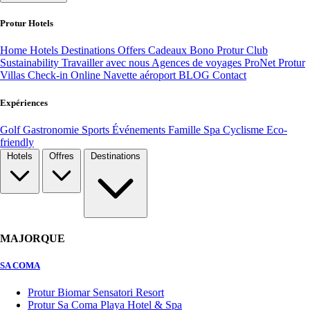
Protur Hotels
Home
Hotels
Destinations
Offers
Cadeaux Bono
Protur Club
Sustainability
Travailler avec nous
Agences de voyages ProNet
Protur
Villas
Check-in Online
Navette aéroport
BLOG
Contact
Expériences
Golf
Gastronomie
Sports
Événements
Famille
Spa
Cyclisme
Eco-
friendly
Hotels
Offres
Destinations
MAJORQUE
SA COMA
Protur Biomar Sensatori Resort
Protur Sa Coma Playa Hotel & Spa