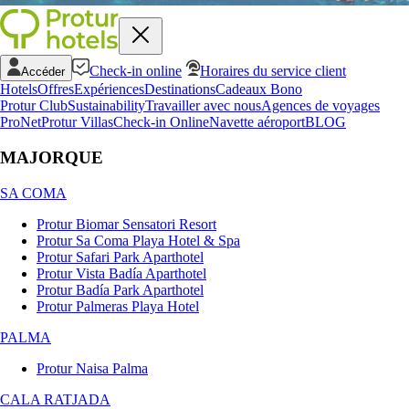
Check-in online
Horaires du service client
Accéder
Hotels
Offres
Expériences
Destinations
Cadeaux Bono
Protur Club
Sustainability
Travailler avec nous
Agences de voyages
ProNet
Protur Villas
Check-in Online
Navette aéroport
BLOG
MAJORQUE
SA COMA
Protur Biomar Sensatori Resort
Protur Sa Coma Playa Hotel & Spa
Protur Safari Park Aparthotel
Protur Vista Badía Aparthotel
Protur Badía Park Aparthotel
Protur Palmeras Playa Hotel
PALMA
Protur Naisa Palma
CALA RATJADA