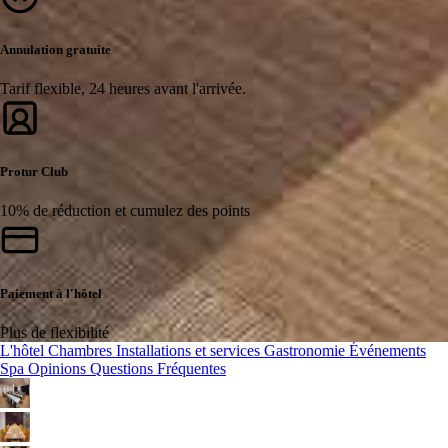
Annulation gratuite
Tarif flexible, 24 heures avant l'arrivée.
Protur Club
10% de réduction et cumulez des points
Paiement à l'hôtel
Plus de flexibilité
L'hôtel
Chambres
Installations et services
Gastronomie
Événements
Spa
Opinions
Questions Fréquentes