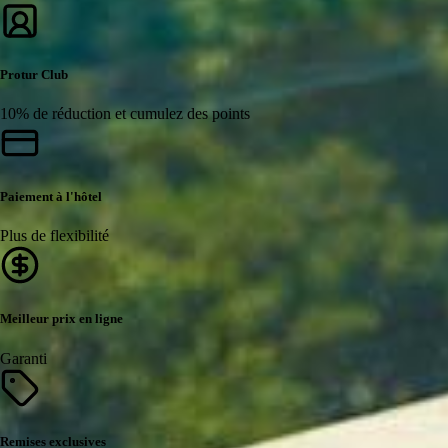
Protur Club
10% de réduction et cumulez des points
Paiement à l'hôtel
Plus de flexibilité
Meilleur prix en ligne
Garanti
Remises exclusives