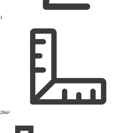
1
28m²