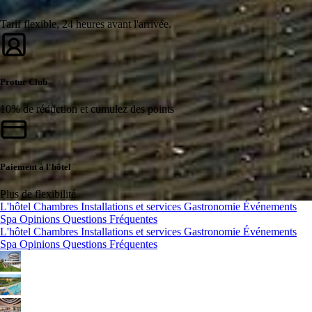
Tarif flexible, 24 heures avant l'arrivée.
Protur Club
10% de réduction et cumulez des points
Paiement à l'hôtel
Plus de flexibilité
L'hôtel
Chambres
Installations et services
Gastronomie
Événements
Spa
Opinions
Questions Fréquentes
L'hôtel
Chambres
Installations et services
Gastronomie
Événements
Spa
Opinions
Questions Fréquentes