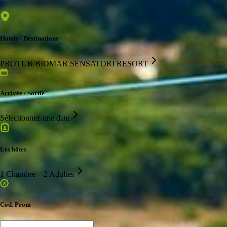
Hotels / Destinations
PROTUR BIOMAR SENSATORI RESORT
Arrivée / Sortie
Sélectionnez une date
Les hôtes
1 Chambre – 2 Adultes
Cod. Prom