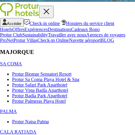
Check-in online
Horaires du service client
Accéder
Hotels
Offres
Expériences
Destinations
Cadeaux Bono
Protur Club
Sustainability
Travailler avec nous
Agences de voyages
ProNet
Protur Villas
Check-in Online
Navette aéroport
BLOG
MAJORQUE
SA COMA
Protur Biomar Sensatori Resort
Protur Sa Coma Playa Hotel & Spa
Protur Safari Park Aparthotel
Protur Vista Badía Aparthotel
Protur Badía Park Aparthotel
Protur Palmeras Playa Hotel
PALMA
Protur Naisa Palma
CALA RATJADA