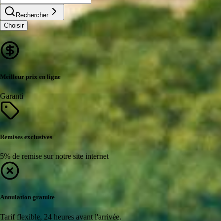
Rechercher
Choisir
Meilleur prix en ligne
Garanti
Remises exclusives
5% de remise sur notre site internet
Annulation gratuite
Tarif flexible, 24 heures avant l'arrivée.