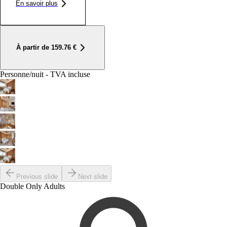
En savoir plus
À partir de
159.76
€
Personne/nuit - TVA incluse
Previous slide
Next slide
Double Only Adults