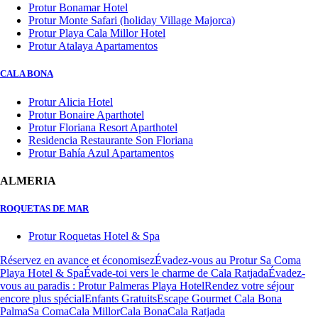
Protur Bonamar Hotel
Protur Monte Safari (holiday Village Majorca)
Protur Playa Cala Millor Hotel
Protur Atalaya Apartamentos
CALA BONA
Protur Alicia Hotel
Protur Bonaire Aparthotel
Protur Floriana Resort Aparthotel
Residencia Restaurante Son Floriana
Protur Bahía Azul Apartamentos
ALMERIA
ROQUETAS DE MAR
Protur Roquetas Hotel & Spa
Réservez en avance et économisez
Évadez-vous au Protur Sa Coma
Playa Hotel & Spa
Évade-toi vers le charme de Cala Ratjada
Évadez-
vous au paradis : Protur Palmeras Playa Hotel
Rendez votre séjour
encore plus spécial
Enfants Gratuits
Escape Gourmet Cala Bona
Palma
Sa Coma
Cala Millor
Cala Bona
Cala Ratjada