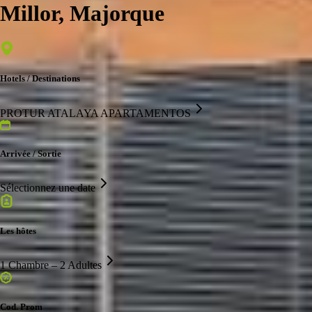
Millor, Majorque
Hotels / Destinations
PROTUR ATALAYA APARTAMENTOS
Arrivée / Sortie
Sélectionnez une date
Les hôtes
1 Chambre – 2 Adultes
Cod. Prom