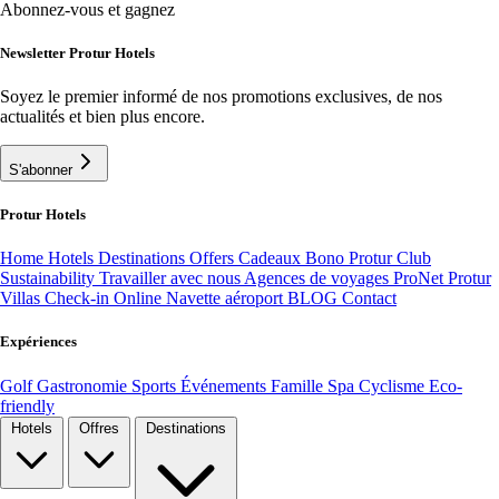
Abonnez-vous et gagnez
Newsletter Protur Hotels
Soyez le premier informé de nos promotions exclusives, de nos
actualités et bien plus encore.
S'abonner
Protur Hotels
Home
Hotels
Destinations
Offers
Cadeaux Bono
Protur Club
Sustainability
Travailler avec nous
Agences de voyages ProNet
Protur
Villas
Check-in Online
Navette aéroport
BLOG
Contact
Expériences
Golf
Gastronomie
Sports
Événements
Famille
Spa
Cyclisme
Eco-
friendly
Hotels
Offres
Destinations