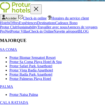
Check-in online
Horaires du service client
Accéder
Hotels
Offres
Expériences
Destinations
Cadeaux Bono
Protur Club
Sustainability
Travailler avec nous
Agences de voyages
ProNet
Protur Villas
Check-in Online
Navette aéroport
BLOG
MAJORQUE
SA COMA
Protur Biomar Sensatori Resort
Protur Sa Coma Playa Hotel & Spa
Protur Safari Park Aparthotel
Protur Vista Badía Aparthotel
Protur Badía Park Aparthotel
Protur Palmeras Playa Hotel
PALMA
Protur Naisa Palma
CALA RATJADA