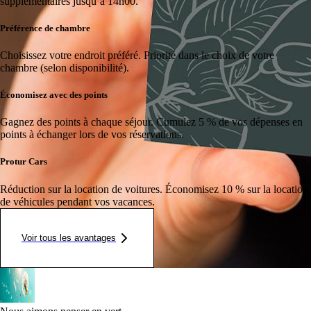
supplémentaires jusqu’à 14h00.
Préférence de chambre
Choisissez votre endroit préféré.
Priorité dans le choix de votre
chambre (selon disponibilité).
Économisez avec des points
Gagnez des points à chaque séjour.
Cumulez 5 % de vos dépenses en
points à échanger lors de vos réservations.
Protur Cars
Réduction sur la location de voitures.
Économisez 10 % sur la location
de véhicules pendant vos vacances.
Voir tous les avantages