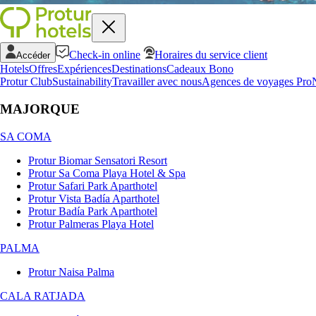
Check-in online
Horaires du service client
Accéder
Hotels
Offres
Expériences
Destinations
Cadeaux Bono
Protur Club
Sustainability
Travailler avec nous
Agences de voyages Pro
MAJORQUE
SA COMA
Protur Biomar Sensatori Resort
Protur Sa Coma Playa Hotel & Spa
Protur Safari Park Aparthotel
Protur Vista Badía Aparthotel
Protur Badía Park Aparthotel
Protur Palmeras Playa Hotel
PALMA
Protur Naisa Palma
CALA RATJADA