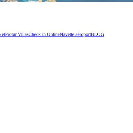
Net
Protur Villas
Check-in Online
Navette aéroport
BLOG