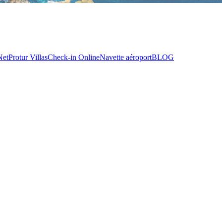
Net
Protur Villas
Check-in Online
Navette aéroport
BLOG