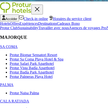
Check-in online
Horaires du service client
Accéder
Hotels
Offres
Expériences
Destinations
Cadeaux Bono
Protur Club
Sustainability
Travailler avec nous
Agences de voyages Pro
MAJORQUE
SA COMA
Protur Biomar Sensatori Resort
Protur Sa Coma Playa Hotel & Spa
Protur Safari Park Aparthotel
Protur Vista Badía Aparthotel
Protur Badía Park Aparthotel
Protur Palmeras Playa Hotel
PALMA
Protur Naisa Palma
CALA RATJADA